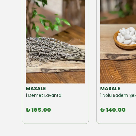
MASALE
MASALE
Akzer Form Mix Bitki Karışımı Çay 100 GR
1 Demet Lavanta
1 Nolu Badem Şek
₺ 165.00
₺ 140.00