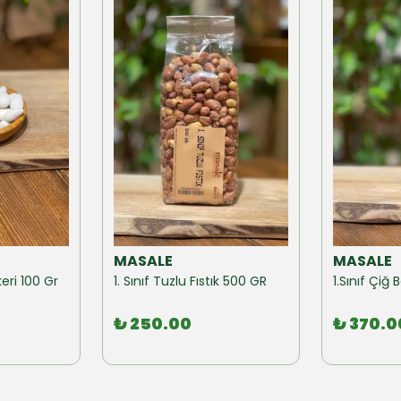
MASALE
MASALE
eri 100 Gr
1. Sınıf Tuzlu Fıstık 500 GR
1.Sınıf Çi
₺ 250.00
₺ 370.0