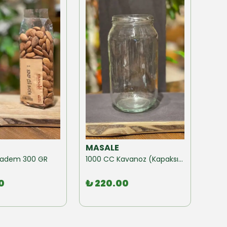
MASALE
MAS
ğ Badem 300 GR
1000 CC Kavanoz (Kapaksız) 10 Adet
0
₺ 220.00
₺ 1