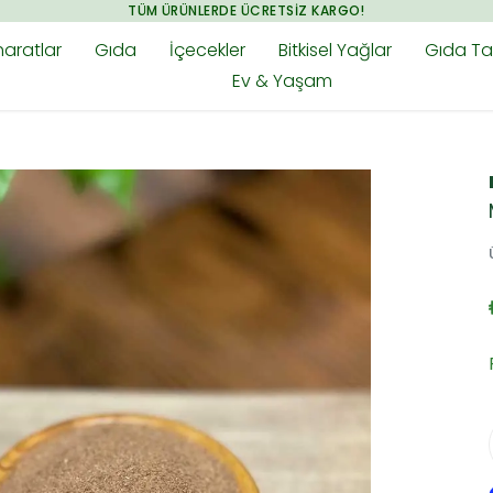
TÜM ÜRÜNLERDE ÜCRETSIZ KARGO!
aratlar
Gıda
İçecekler
Bitkisel Yağlar
Gıda Tak
Ev & Yaşam