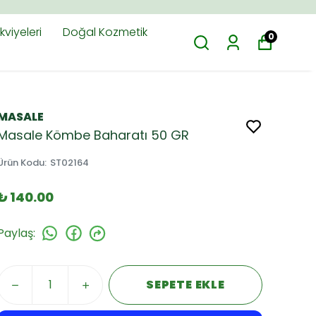
viyeleri
Doğal Kozmetik
0
MASALE
Masale Kömbe Baharatı 50 GR
Ürün Kodu
:
ST02164
₺ 140.00
Paylaş
:
SEPETE EKLE