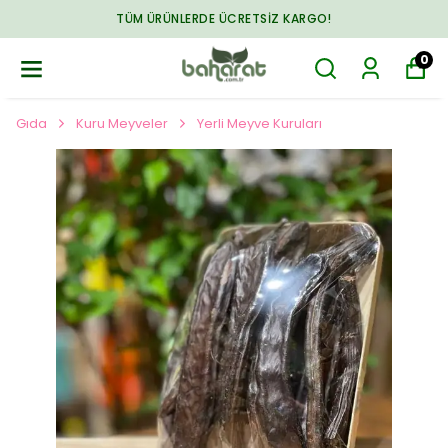
TÜM ÜRÜNLERDE ÜCRETSIZ KARGO!
0
Gıda
Kuru Meyveler
Yerli Meyve Kuruları