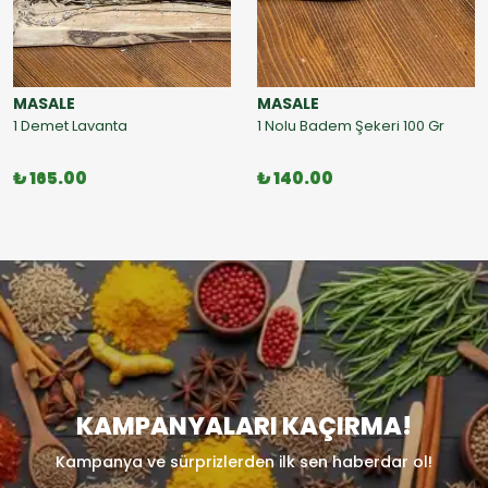
MASALE
MASALE
1 Demet Lavanta
1 Nolu Badem Şekeri 100 Gr
₺ 165.00
₺ 140.00
KAMPANYALARI KAÇIRMA!
Kampanya ve sürprizlerden ilk sen haberdar ol!