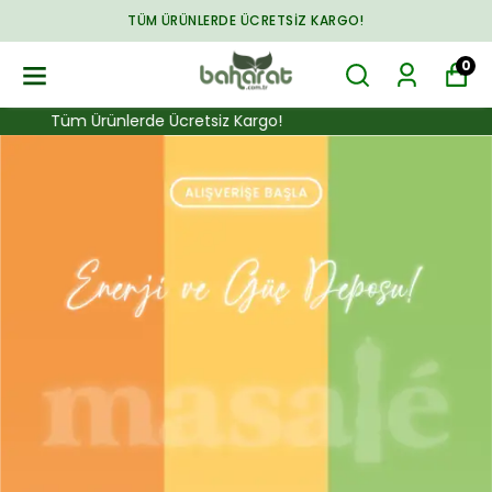
ARADIĞINIZ HER ŞEY BAHARAT.COM.TR'DE
0
cretsiz Kargo!
Tüm Ürünlerde Ücrets