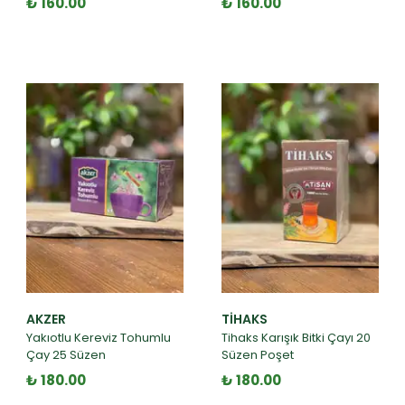
₺ 160.00
₺ 160.00
AKZER
TIHAKS
Yakıotlu Kereviz Tohumlu
Tihaks Karışık Bitki Çayı 20
Çay 25 Süzen
Süzen Poşet
₺ 180.00
₺ 180.00