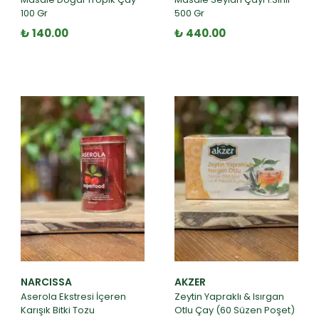
100 Gr
500 Gr
₺ 140.00
₺ 440.00
NARCISSA
AKZER
Aserola Ekstresi İçeren
Zeytin Yapraklı & Isırgan
Karışık Bitki Tozu
Otlu Çay (60 Süzen Poşet)