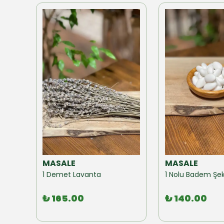
MASALE
MASALE
Akzer Form Mix Bitki Karışımı Çay 100 GR
1 Demet Lavanta
1 Nolu Badem Şek
₺ 165.00
₺ 140.00