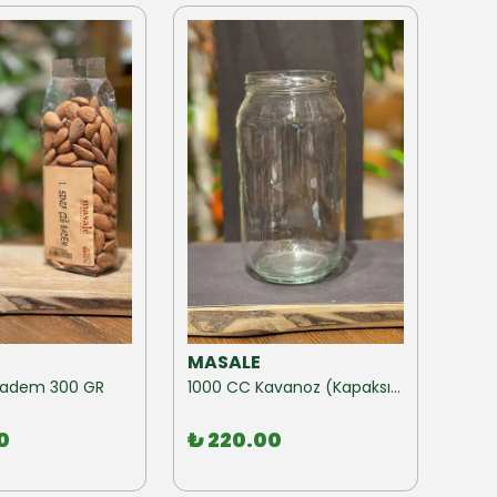
MASALE
MAS
ğ Badem 300 GR
1000 CC Kavanoz (Kapaksız) 10 Adet
0
₺ 220.00
₺ 1