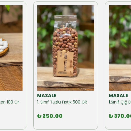
MASALE
MASALE
eri 100 Gr
1. Sınıf Tuzlu Fıstık 500 GR
1.Sınıf Çi
₺ 250.00
₺ 370.0