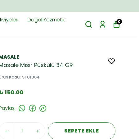
viyeleri
Doğal Kozmetik
0
MASALE
Masale Mısır Püskülü 34 GR
Ürün Kodu
:
ST01064
₺ 150.00
Paylaş
:
SEPETE EKLE