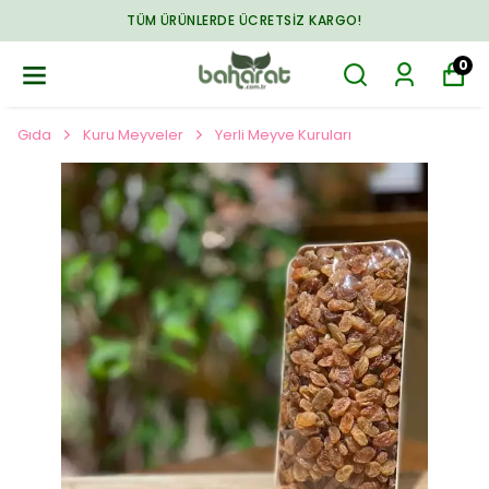
TÜM ÜRÜNLERDE ÜCRETSIZ KARGO!
0
Gıda
Kuru Meyveler
Yerli Meyve Kuruları