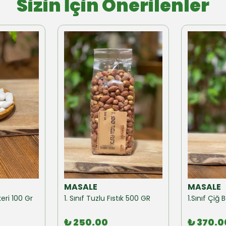
Sizin İçin Önerilenler
MASALE
MASALE
eri 100 Gr
1. Sınıf Tuzlu Fıstık 500 GR
1.Sınıf Çi
₺ 250.00
₺ 370.0