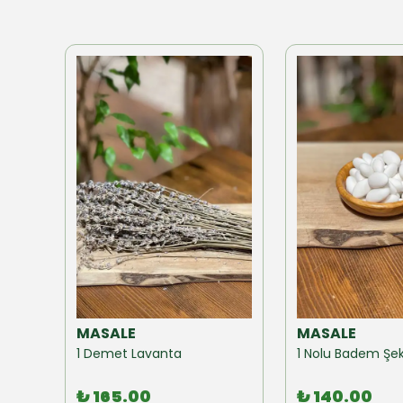
MASALE
MASALE
Akzer Form Mix Bitki Karışımı Çay 100 GR
1 Demet Lavanta
1 Nolu Badem Şek
₺ 165.00
₺ 140.00