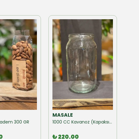
MASALE
MAS
ğ Badem 300 GR
1000 CC Kavanoz (Kapaksız) 10 Adet
0
₺ 220.00
₺ 1