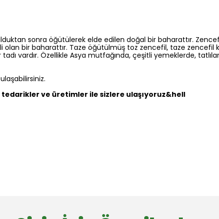
ulduktan sonra öğütülerek elde edilen doğal bir baharattır. Zencef
erli olan bir baharattır. Taze öğütülmüş toz zencefil, taze zence
ir tadı vardır. Özellikle Asya mutfağında, çeşitli yemeklerde, tatlıla
aşabilirsiniz.
tedarikler ve üretimler ile sizlere ulaşıyoruz&hell