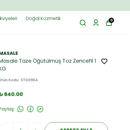
M.TR'DE
viyeleri
Doğal Kozmetik
0
MASALE
Masale Taze Öğütülmüş Toz Zencefil 1
KG
Ürün Kodu
:
ST00954
₺ 640.00
Paylaş
: