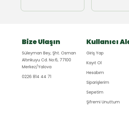
Bize Ulaşın
Kullanıcı Al
Süleyman Bey, Şht. Osman
Giriş Yap
Altınkuyu Cd. No:6, 77100
Kayıt Ol
Merkez/Yalova
Hesabım
0226 814 44 71
Siparişlerim
Sepetim
Şifremi Unuttum