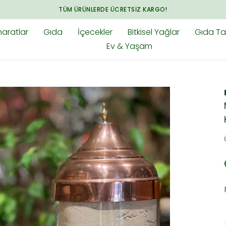
ARADIĞINIZ HER ŞEY BAHARAT.CO
aratlar
Gıda
İçecekler
Bitkisel Yağlar
Gıda Tak
Ev & Yaşam