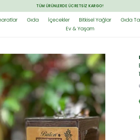
ARADIĞINIZ HER ŞEY BAHARAT.COM.TR'DE
aratlar
Gıda
İçecekler
Bitkisel Yağlar
Gıda Tak
Ev & Yaşam