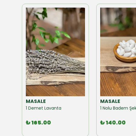
MASALE
MASALE
Akzer Form Mix Bitki Karışımı Çay 100 GR
1 Demet Lavanta
1 Nolu Badem Şek
₺ 165.00
₺ 140.00