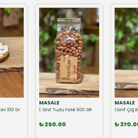
MASALE
MASALE
eri 100 Gr
1. Sınıf Tuzlu Fıstık 500 GR
1.Sınıf Çi
₺ 250.00
₺ 370.0