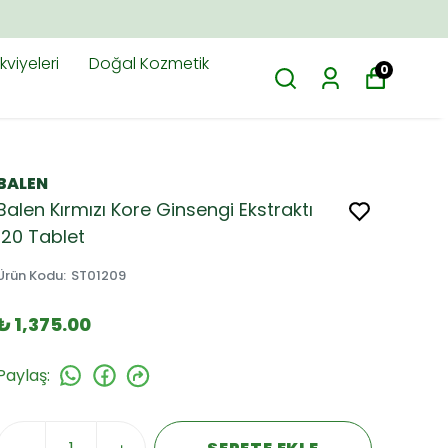
viyeleri
Doğal Kozmetik
0
BALEN
Balen Kırmızı Kore Ginsengi Ekstraktı
120 Tablet
Ürün Kodu
:
ST01209
₺ 1,375.00
Paylaş
: