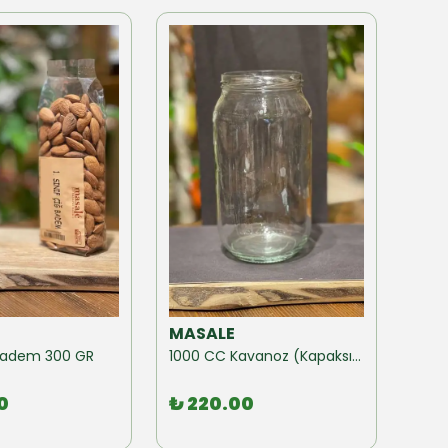
MASALE
MAS
ğ Badem 300 GR
1000 CC Kavanoz (Kapaksız) 10 Adet
0
₺ 220.00
₺ 1