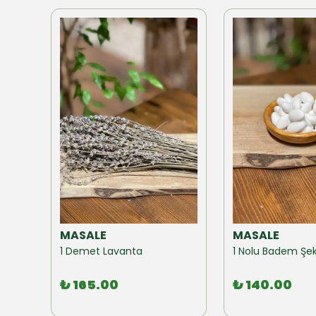
MASALE
MASALE
Akzer Form Mix Bitki Karışımı Çay 100 GR
1 Demet Lavanta
1 Nolu Badem Şek
₺ 165.00
₺ 140.00