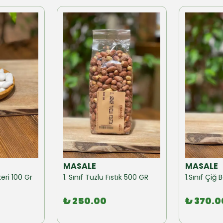
MASALE
MASALE
eri 100 Gr
1. Sınıf Tuzlu Fıstık 500 GR
1.Sınıf Çi
₺ 250.00
₺ 370.0