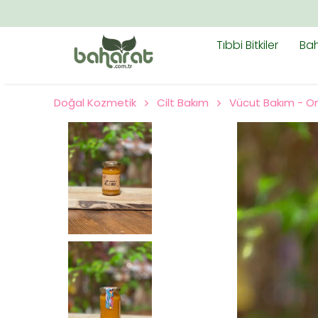
Tıbbi Bitkiler
Bah
Doğal Kozmetik
Cilt Bakım
Vücut Bakım - O