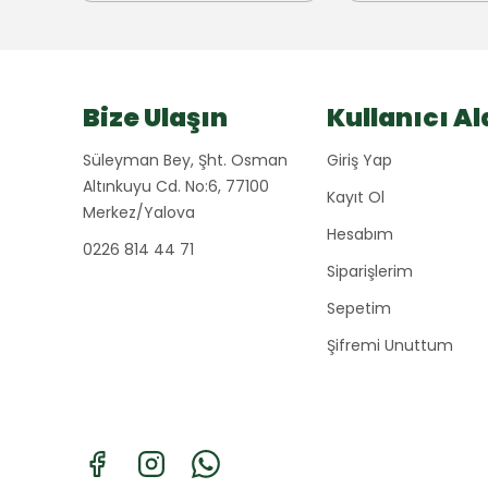
Bize Ulaşın
Kullanıcı Al
Süleyman Bey, Şht. Osman
Giriş Yap
Altınkuyu Cd. No:6, 77100
Kayıt Ol
Merkez/Yalova
Hesabım
0226 814 44 71
Siparişlerim
Sepetim
Şifremi Unuttum