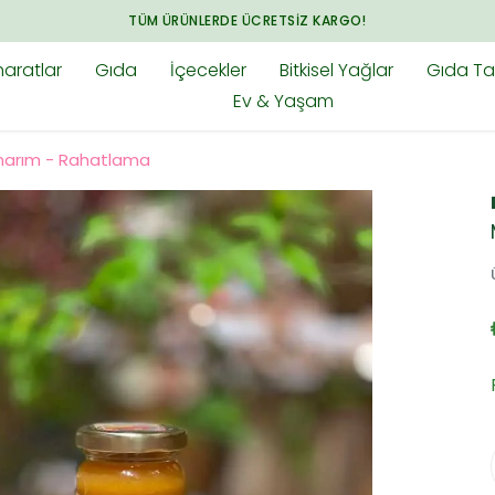
ARADIĞINIZ HER ŞEY BAHARAT.COM.TR'DE
aratlar
Gıda
İçecekler
Bitkisel Yağlar
Gıda Tak
Ev & Yaşam
narım - Rahatlama