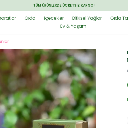
ARADIĞINIZ HER ŞEY BAHARAT.CO
aratlar
Gıda
İçecekler
Bitkisel Yağlar
Gıda Tak
Ev & Yaşam
unlar