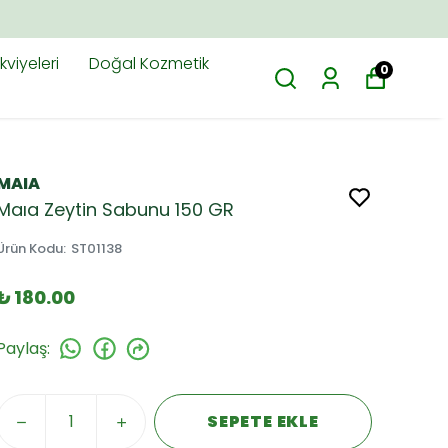
M.TR'DE
viyeleri
Doğal Kozmetik
0
MAIA
Maıa Zeytin Sabunu 150 GR
Ürün Kodu
:
ST01138
₺ 180.00
Paylaş
:
SEPETE EKLE