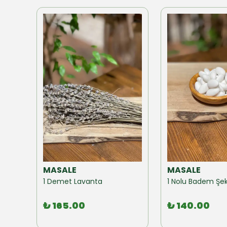
MASALE
MASALE
Akzer Form Mix Bitki Karışımı Çay 100 GR
1 Demet Lavanta
1 Nolu Badem Şek
₺ 165.00
₺ 140.00