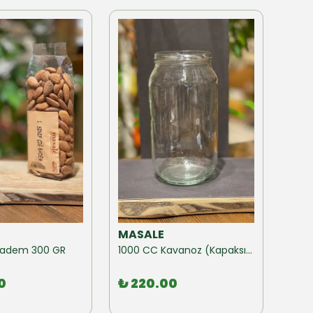
MASALE
MAS
ğ Badem 300 GR
1000 CC Kavanoz (Kapaksız) 10 Adet
0
₺ 220.00
₺ 1