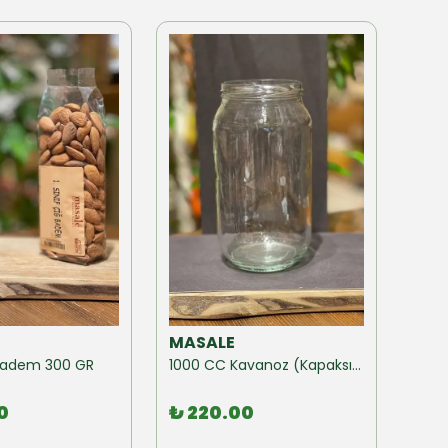
MASALE
MAS
ğ Badem 300 GR
1000 CC Kavanoz (Kapaksız) 10 Adet
0
₺ 220.00
₺ 1