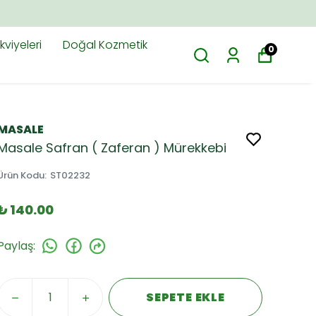
M.TR'DE
viyeleri
Doğal Kozmetik
0
MASALE
Masale Safran ( Zaferan ) Mürekkebi
Ürün Kodu
:
ST02232
₺ 140.00
Paylaş
:
SEPETE EKLE