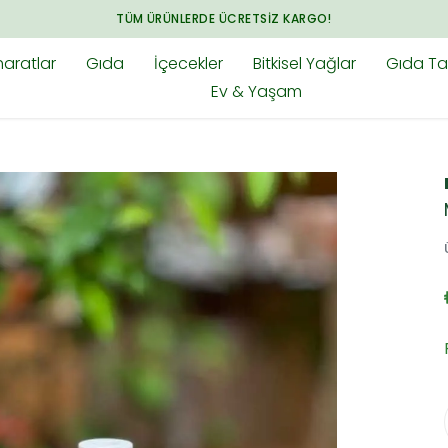
ARADIĞINIZ HER ŞEY BAHARAT.CO
aratlar
Gıda
İçecekler
Bitkisel Yağlar
Gıda Tak
Ev & Yaşam