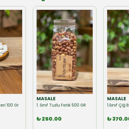
MASALE
MASALE
eri 100 Gr
1. Sınıf Tuzlu Fıstık 500 GR
1.Sınıf Çi
₺ 250.00
₺ 370.0