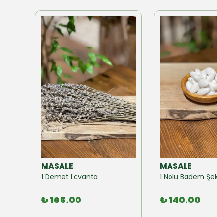
MASALE
MASALE
Akzer Form Mix Bitki Karışımı Çay 100 GR
1 Demet Lavanta
1 Nolu Badem Şek
₺ 165.00
₺ 140.00