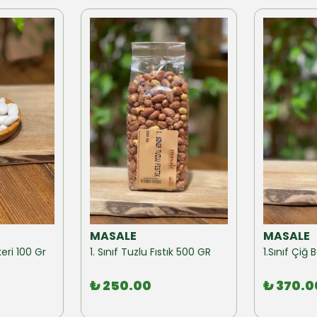
MASALE
MASALE
eri 100 Gr
1. Sınıf Tuzlu Fıstık 500 GR
1.Sınıf Çi
₺ 250.00
₺ 370.0