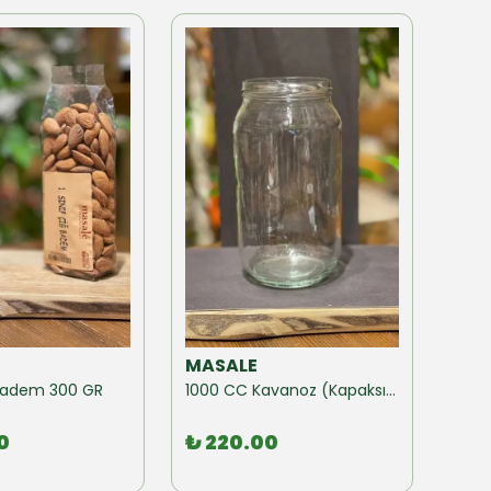
MASALE
MAS
ğ Badem 300 GR
1000 CC Kavanoz (Kapaksız) 10 Adet
0
₺ 220.00
₺ 1