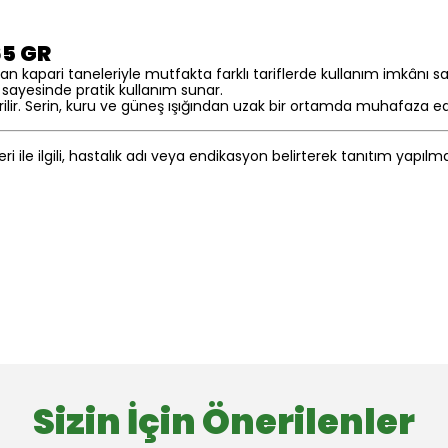
65 GR
 kapari taneleriyle mutfakta farklı tariflerde kullanım imkânı 
 sayesinde pratik kullanım sunar.
rilir. Serin, kuru ve güneş ışığından uzak bir ortamda muhafaza ed
eri ile ilgili, hastalık adı veya endikasyon belirterek tanıtım yapıl
Sizin İçin Önerilenler