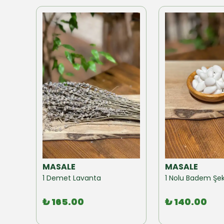
MASALE
MASALE
Akzer Form Mix Bitki Karışımı Çay 100 GR
1 Demet Lavanta
1 Nolu Badem Şek
₺ 165.00
₺ 140.00