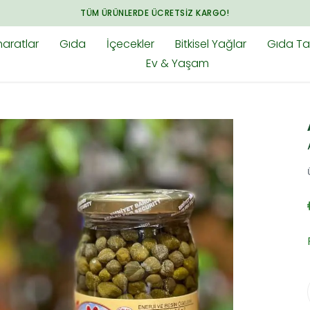
ARADIĞINIZ HER ŞEY BAHARAT.COM.TR'DE
aratlar
Gıda
İçecekler
Bitkisel Yağlar
Gıda Tak
Ev & Yaşam