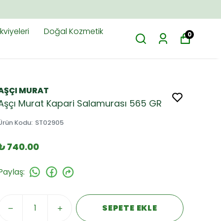
viyeleri
Doğal Kozmetik
0
AŞÇI MURAT
Aşçı Murat Kapari Salamurası 565 GR
Ürün Kodu
:
ST02905
₺ 740.00
Paylaş
:
SEPETE EKLE