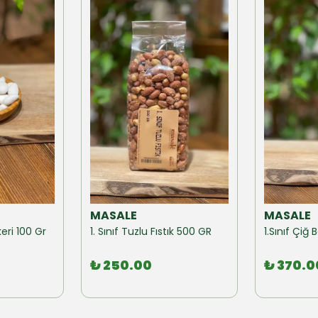
MASALE
MASALE
eri 100 Gr
1. Sınıf Tuzlu Fıstık 500 GR
1.Sınıf Çi
₺ 250.00
₺ 370.0