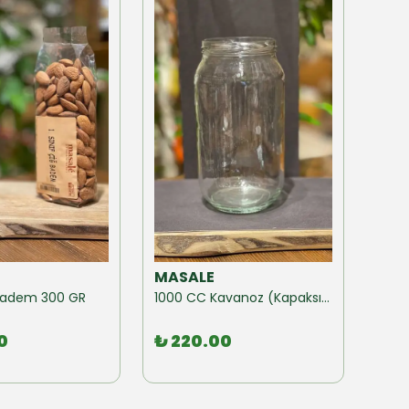
MASALE
MAS
ğ Badem 300 GR
1000 CC Kavanoz (Kapaksız) 10 Adet
0
₺ 220.00
₺ 1