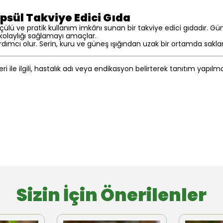
psül Takviye Edici Gıda
ü ve pratik kullanım imkânı sunan bir takviye edici gıdadır. Günlü
kolaylığı sağlamayı amaçlar.
mcı olur. Serin, kuru ve güneş ışığından uzak bir ortamda saklan
eri ile ilgili, hastalık adı veya endikasyon belirterek tanıtım yapıl
Sizin İçin Önerilenler