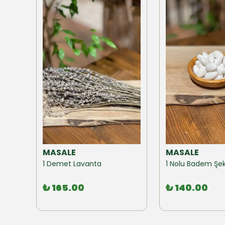
MASALE
MASALE
Akzer Form Mix Bitki Karışımı Çay 100 GR
1 Demet Lavanta
1 Nolu Badem Şek
₺ 165.00
₺ 140.00