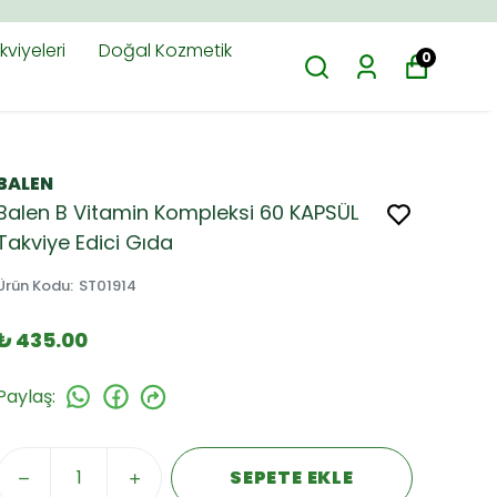
viyeleri
Doğal Kozmetik
0
BALEN
Balen B Vitamin Kompleksi 60 KAPSÜL
Takviye Edici Gıda
Ürün Kodu
:
ST01914
₺ 435.00
Paylaş
:
SEPETE EKLE