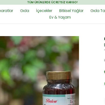
TÜM ÜRÜNLERDE ÜCRETSIZ KARGO!
aratlar
Gıda
İçecekler
Bitkisel Yağlar
Gıda Tak
Ev & Yaşam