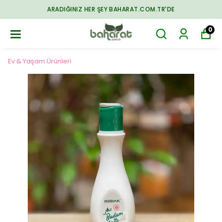
EY BAHARAT.COM.TR'DE
TÜM ÜRÜNLERD
0
Ev & Yaşam Ürünleri