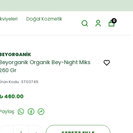
viyeleri
Doğal Kozmetik
0
BEYORGANİK
Beyorganik Organik Bey-Nıght Miks
260 Gr
Ürün Kodu
:
ST03745
₺ 460.00
Paylaş
: