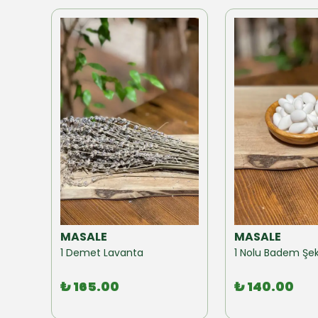
MASALE
MASALE
Akzer Form Mix Bitki Karışımı Çay 100 GR
1 Demet Lavanta
1 Nolu Badem Şek
₺ 165.00
₺ 140.00