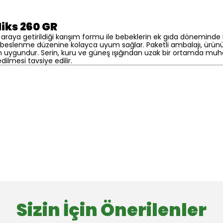
iks 260 GR
ir araya getirildiği karışım formu ile bebeklerin ek gıda dönemind
ük beslenme düzenine kolayca uyum sağlar. Paketli ambalajı, ürünün
in uygundur. Serin, kuru ve güneş ışığından uzak bir ortamda muha
ilmesi tavsiye edilir.
Sizin İçin Önerilenler