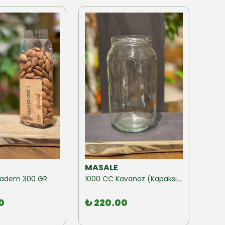
MASALE
MAS
ğ Badem 300 GR
1000 CC Kavanoz (Kapaksız) 10 Adet
0
₺ 220.00
₺ 1