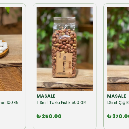
MASALE
MASALE
eri 100 Gr
1. Sınıf Tuzlu Fıstık 500 GR
1.Sınıf Çi
₺ 250.00
₺ 370.0