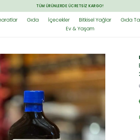
TÜM ÜRÜNLERDE ÜCRETSIZ KARGO!
aratlar
Gıda
İçecekler
Bitkisel Yağlar
Gıda Tak
Ev & Yaşam