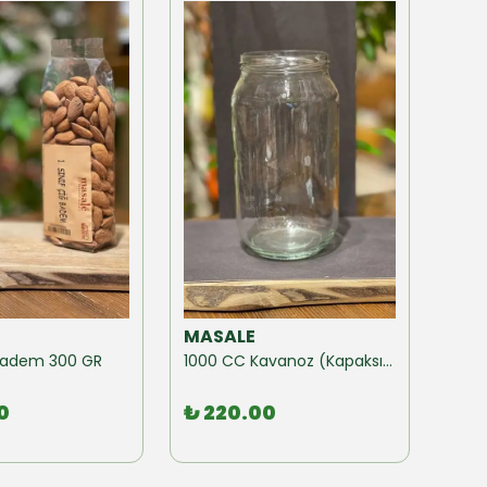
MASALE
MAS
ğ Badem 300 GR
1000 CC Kavanoz (Kapaksız) 10 Adet
0
₺ 220.00
₺ 1