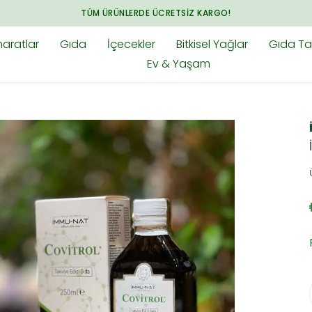
TÜM ÜRÜNLERDE ÜCRETSIZ KARGO!
aratlar
Gıda
İçecekler
Bitkisel Yağlar
Gıda Tak
Ev & Yaşam