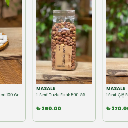
MASALE
MASALE
eri 100 Gr
1. Sınıf Tuzlu Fıstık 500 GR
1.Sınıf Çi
₺ 250.00
₺ 370.0