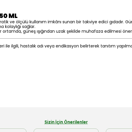
250 ML
ratik ve ölçülü kullanım imkânı sunan bir takviye edici gıdadır. G
a kolaylığı sağlar.
r ortamda, güneş ışığından uzak şekilde muhafaza edilmesi önerilir
eri ile ilgili, hastalık adı veya endikasyon belirterek tanıtım yapıl
Sizin İçin Önerilenler