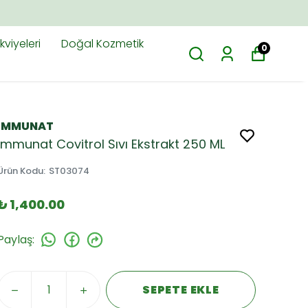
viyeleri
Doğal Kozmetik
0
İMMUNAT
İmmunat Covitrol Sıvı Ekstrakt 250 ML
Ürün Kodu
:
ST03074
₺ 1,400.00
Paylaş
:
SEPETE EKLE