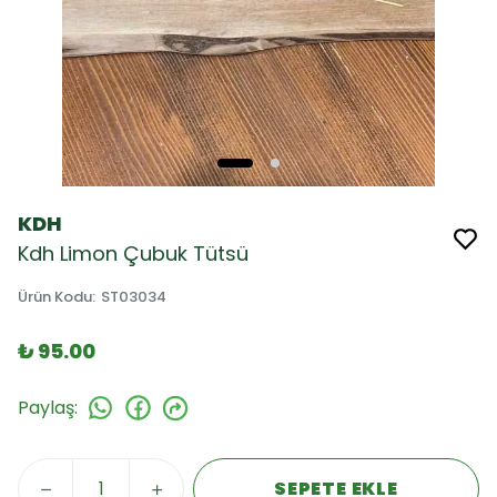
KDH
Kdh Limon Çubuk Tütsü
Ürün Kodu
:
ST03034
₺ 95.00
Paylaş
:
SEPETE EKLE