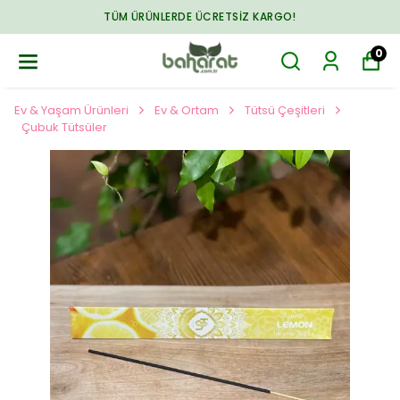
TÜM ÜRÜNLERDE ÜCRETSIZ KARGO!
0
Ev & Yaşam Ürünleri
Ev & Ortam
Tütsü Çeşitleri
Çubuk Tütsüler