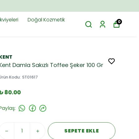
viyeleri
Doğal Kozmetik
0
KENT
Kent Damla Sakızlı Toffee Şeker 100 Gr
Ürün Kodu
:
ST01617
₺ 80.00
Paylaş
:
SEPETE EKLE