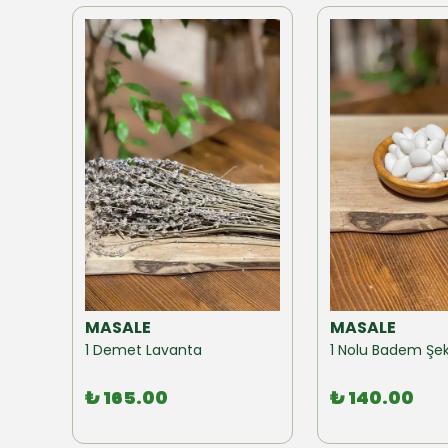
MASALE
MASALE
Akzer Form Mix Bitki Karışımı Çay 100 GR
1 Demet Lavanta
1 Nolu Badem Şek
₺ 165.00
₺ 140.00