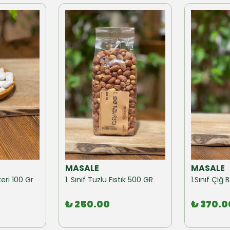
MASALE
MASALE
eri 100 Gr
1. Sınıf Tuzlu Fıstık 500 GR
1.Sınıf Çi
₺ 250.00
₺ 370.0