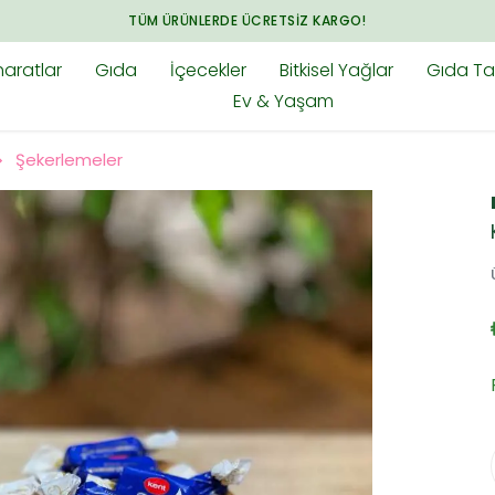
ÜRÜNLERDE ÜCRETSIZ KARGO!
aratlar
Gıda
İçecekler
Bitkisel Yağlar
Gıda Tak
Ev & Yaşam
Şekerlemeler