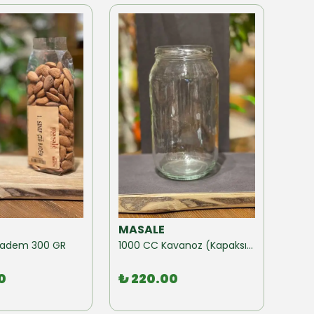
MASALE
MAS
ğ Badem 300 GR
1000 CC Kavanoz (Kapaksız) 10 Adet
0
₺ 220.00
₺ 1