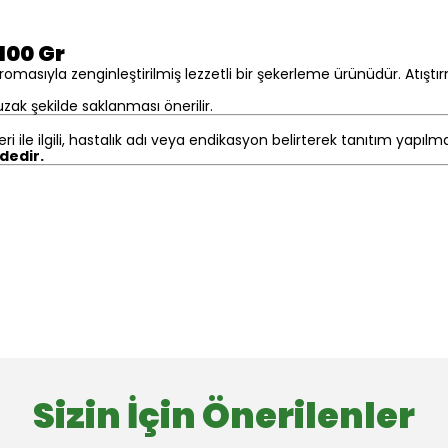
100 Gr
omasıyla zenginleştirilmiş lezzetli bir şekerleme ürünüdür. Atıştırm
ak şekilde saklanması önerilir.
eri ile ilgili, hastalık adı veya endikasyon belirterek tanıtım yapıl
ndedir.
Sizin İçin Önerilenler