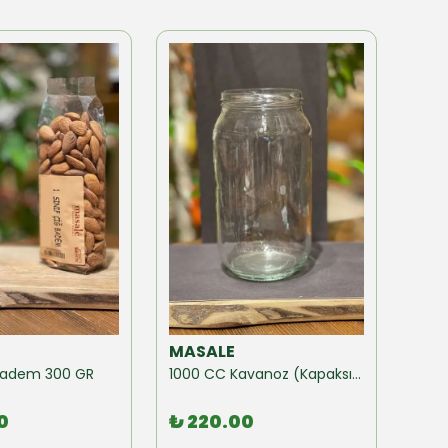
MASALE
MAS
ğ Badem 300 GR
1000 CC Kavanoz (Kapaksız) 10 Adet
0
₺ 220.00
₺ 1