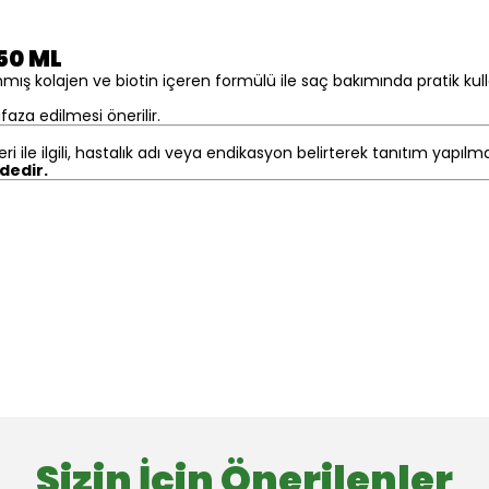
50 ML
ış kolajen ve biotin içeren formülü ile saç bakımında pratik kul
aza edilmesi önerilir.
eri ile ilgili, hastalık adı veya endikasyon belirterek tanıtım yapıl
ndedir.
Sizin İçin Önerilenler