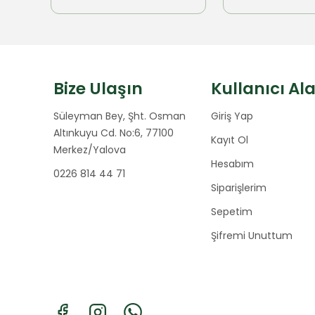
Bize Ulaşın
Kullanıcı Al
Süleyman Bey, Şht. Osman
Giriş Yap
Altınkuyu Cd. No:6, 77100
Kayıt Ol
Merkez/Yalova
Hesabım
0226 814 44 71
Siparişlerim
Sepetim
Şifremi Unuttum