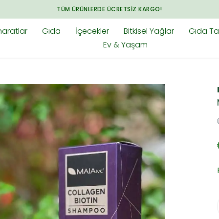
ARGO!
aratlar
Gıda
İçecekler
Bitkisel Yağlar
Gıda Tak
Ev & Yaşam