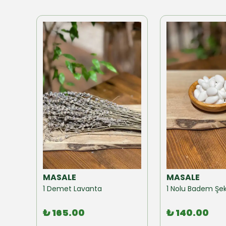
MASALE
MASALE
Akzer Form Mix Bitki Karışımı Çay 100 GR
1 Demet Lavanta
1 Nolu Badem Şek
₺ 165.00
₺ 140.00