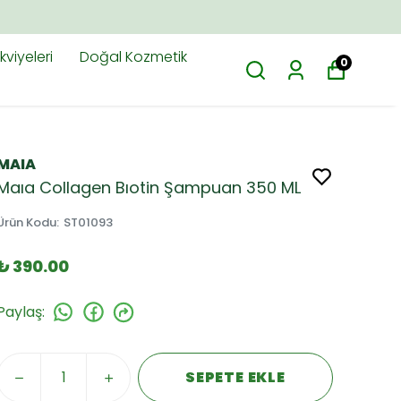
viyeleri
Doğal Kozmetik
0
MAIA
Maıa Collagen Bıotin Şampuan 350 ML
Ürün Kodu
:
ST01093
₺ 390.00
Paylaş
:
SEPETE EKLE