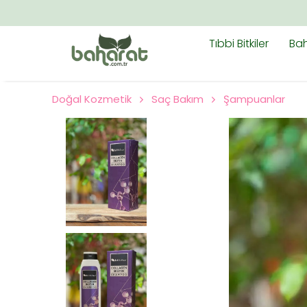
TÜM ÜRÜNLERDE ÜCRETSIZ K
Tıbbi Bitkiler
Bah
Doğal Kozmetik
Saç Bakım
Şampuanlar