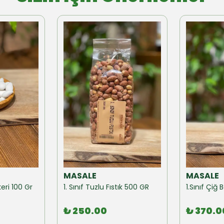
MASALE
MASALE
eri 100 Gr
1. Sınıf Tuzlu Fıstık 500 GR
1.Sınıf Çi
₺ 250.00
₺ 370.0