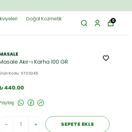
viyeleri
Doğal Kozmetik
0
MASALE
Masale Akır-ı Karha 100 GR
Ürün Kodu
:
ST03245
₺ 440.00
Paylaş
:
SEPETE EKLE