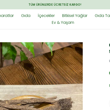
TÜM ÜRÜNLERDE ÜCRETSIZ KARGO!
aratlar
Gıda
İçecekler
Bitkisel Yağlar
Gıda Tak
Ev & Yaşam