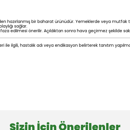
erden hazırlanmış bir baharat ürünüdür. Yemeklerde veya mutfak
laylığı sağlar.
faza edilmesi önerilir. Açıldıktan sonra hava geçirmez şekilde s
eri ile ilgili, hastalık adı veya endikasyon belirterek tanıtım yapıl
Sizin İçin Önerilenler