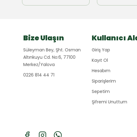
Bize Ulaşın
Kullanıcı Al
Süleyman Bey, Şht. Osman
Giriş Yap
Altınkuyu Cd. No:6, 77100
Kayıt Ol
Merkez/Yalova
Hesabım
0226 814 44 71
Siparişlerim
Sepetim
Şifremi Unuttum