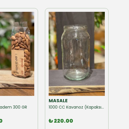
MASALE
MAS
ğ Badem 300 GR
1000 CC Kavanoz (Kapaksız) 10 Adet
0
₺ 220.00
₺ 1