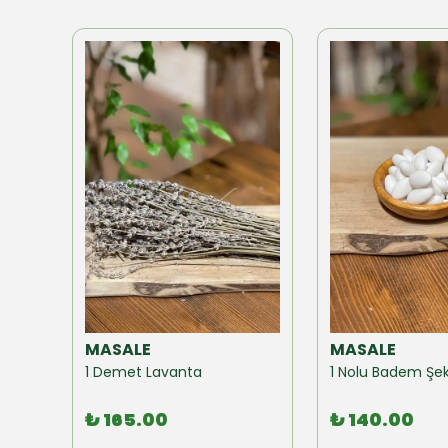
MASALE
MASALE
Akzer Form Mix Bitki Karışımı Çay 100 GR
1 Demet Lavanta
1 Nolu Badem Şek
₺ 165.00
₺ 140.00