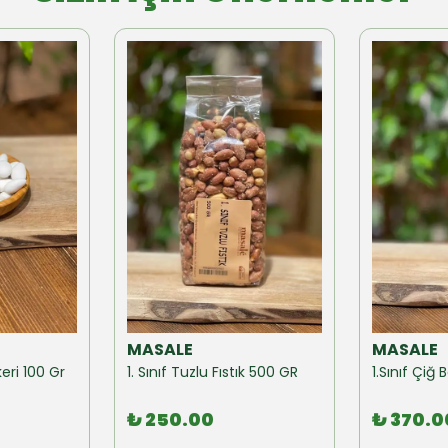
MASALE
MASALE
eri 100 Gr
1. Sınıf Tuzlu Fıstık 500 GR
1.Sınıf Çi
₺ 250.00
₺ 370.0