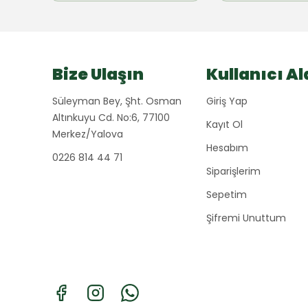
Bize Ulaşın
Kullanıcı Al
Süleyman Bey, Şht. Osman
Giriş Yap
Altınkuyu Cd. No:6, 77100
Kayıt Ol
Merkez/Yalova
Hesabım
0226 814 44 71
Siparişlerim
Sepetim
Şifremi Unuttum