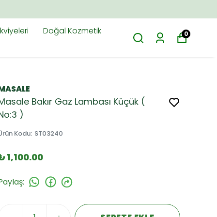
viyeleri
Doğal Kozmetik
0
MASALE
Masale Bakır Gaz Lambası Küçük (
No:3 )
Ürün Kodu
:
ST03240
₺ 1,100.00
Paylaş
: