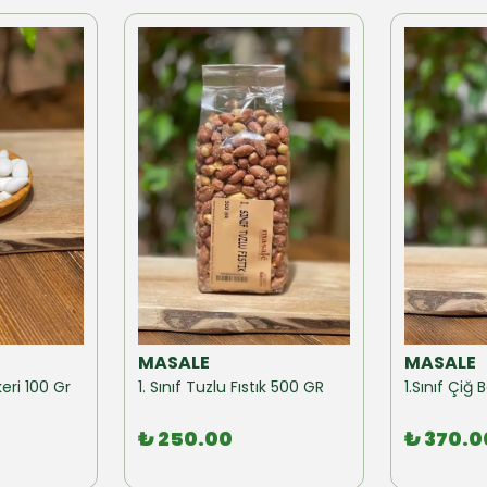
MASALE
MASALE
eri 100 Gr
1. Sınıf Tuzlu Fıstık 500 GR
1.Sınıf Çi
₺ 250.00
₺ 370.0