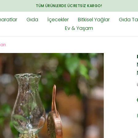
TÜM ÜRÜNLERDE ÜCRETSIZ KARGO!
aratlar
Gıda
İçecekler
Bitkisel Yağlar
Gıda Tak
Ev & Yaşam
arı