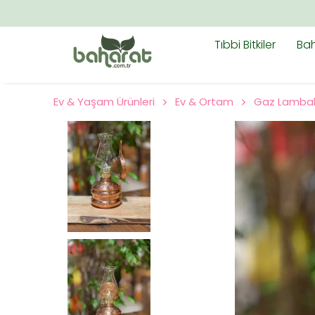
Tıbbi Bitkiler
Bah
Ev & Yaşam Ürünleri
Ev & Ortam
Gaz Lambal