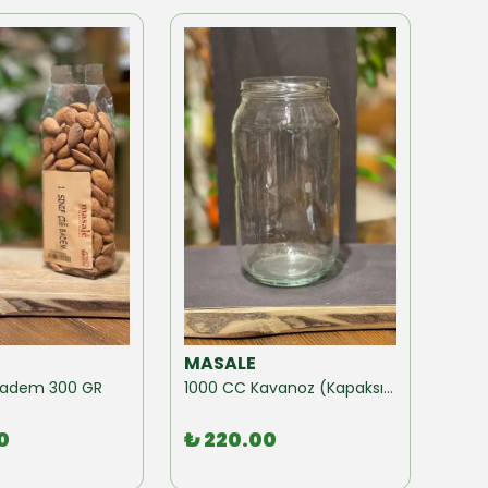
MASALE
MAS
ğ Badem 300 GR
1000 CC Kavanoz (Kapaksız) 10 Adet
0
₺ 220.00
₺ 1