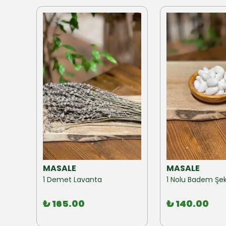
MASALE
MASALE
Akzer Form Mix Bitki Karışımı Çay 100 GR
1 Demet Lavanta
1 Nolu Badem Şek
₺ 165.00
₺ 140.00