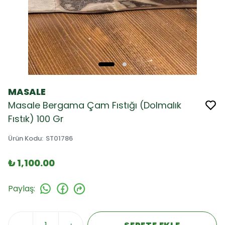
MASALE
Masale Bergama Çam Fıstığı (Dolmalık
Fıstık) 100 Gr
Ürün Kodu
:
ST01786
₺ 1,100.00
Paylaş
: