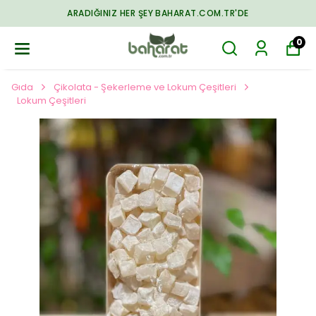
ARADIĞINIZ HER ŞEY BAHARAT.COM.TR'DE
0
Gıda
Çikolata - Şekerleme ve Lokum Çeşitleri
Lokum Çeşitleri