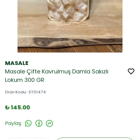
MASALE
Masale Çifte Kavrulmuş Damla Sakızlı
Lokum 300 GR
Ürün Kodu
:
ST01474
₺ 145.00
Paylaş
: