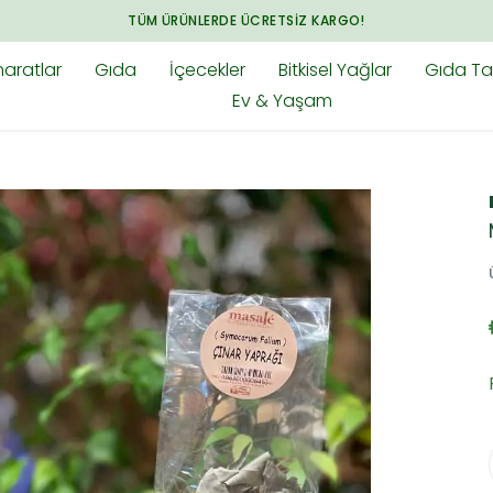
ARADIĞINIZ HER ŞEY BAHARAT.COM.TR'DE
aratlar
Gıda
İçecekler
Bitkisel Yağlar
Gıda Tak
Ev & Yaşam