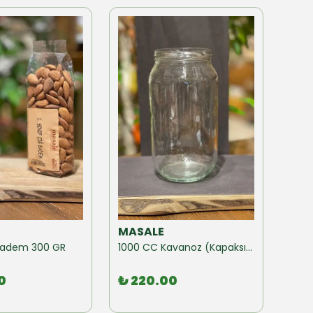
MASALE
MAS
ğ Badem 300 GR
1000 CC Kavanoz (Kapaksız) 10 Adet
0
₺ 220.00
₺ 1