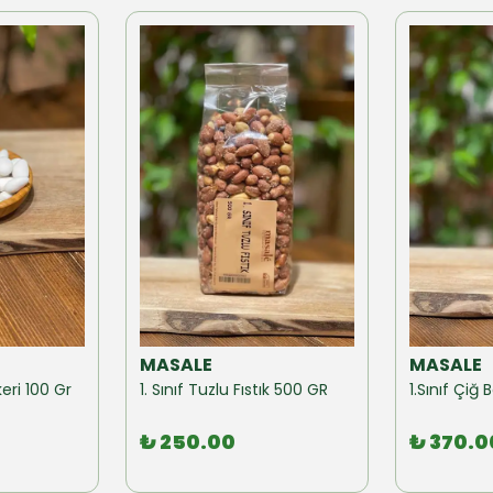
MASALE
MASALE
eri 100 Gr
1. Sınıf Tuzlu Fıstık 500 GR
1.Sınıf Çi
₺ 250.00
₺ 370.0