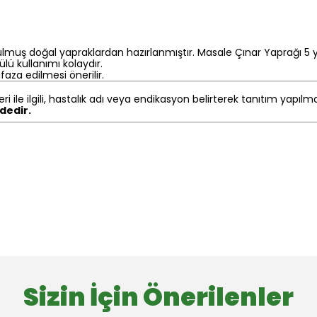
lmuş doğal yapraklardan hazırlanmıştır. Masale Çınar Yaprağı 5 yı
ü kullanımı kolaydır.
aza edilmesi önerilir.
eri ile ilgili, hastalık adı veya endikasyon belirterek tanıtım yapıl
ndedir.
Sizin İçin Önerilenler