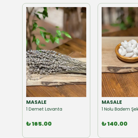
MASALE
MASALE
Akzer Form Mix Bitki Karışımı Çay 100 GR
1 Demet Lavanta
1 Nolu Badem Şek
₺ 165.00
₺ 140.00