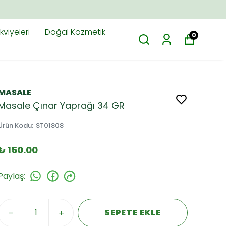
viyeleri
Doğal Kozmetik
0
MASALE
Masale Çınar Yaprağı 34 GR
Ürün Kodu
:
ST01808
₺ 150.00
Paylaş
:
SEPETE EKLE