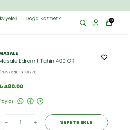
viyeleri
Doğal Kozmetik
0
MASALE
Masale Edremit Tahin 400 GR
Ürün Kodu
:
ST01270
₺ 480.00
Paylaş
:
SEPETE EKLE