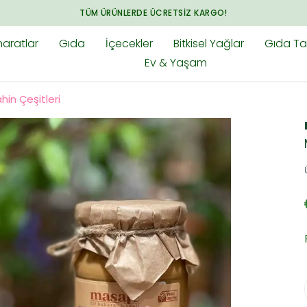
TÜM ÜRÜNLERDE ÜCRETSIZ KARGO!
aratlar
Gıda
İçecekler
Bitkisel Yağlar
Gıda Tak
Ev & Yaşam
hin Çeşitleri