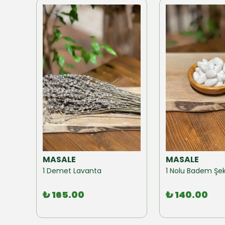
MASALE
MASALE
Akzer Form Mix Bitki Karışımı Çay 100 GR
1 Demet Lavanta
1 Nolu Badem Şek
₺ 165.00
₺ 140.00