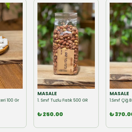
MASALE
MASALE
eri 100 Gr
1. Sınıf Tuzlu Fıstık 500 GR
1.Sınıf Çi
₺ 250.00
₺ 370.0