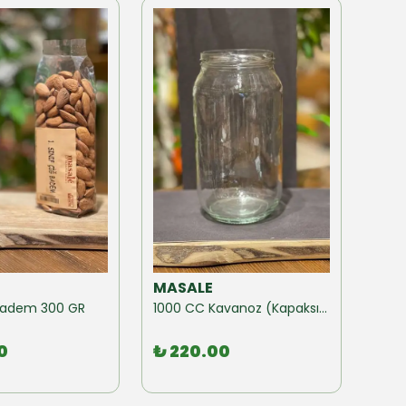
MASALE
MAS
ğ Badem 300 GR
1000 CC Kavanoz (Kapaksız) 10 Adet
0
₺ 220.00
₺ 1