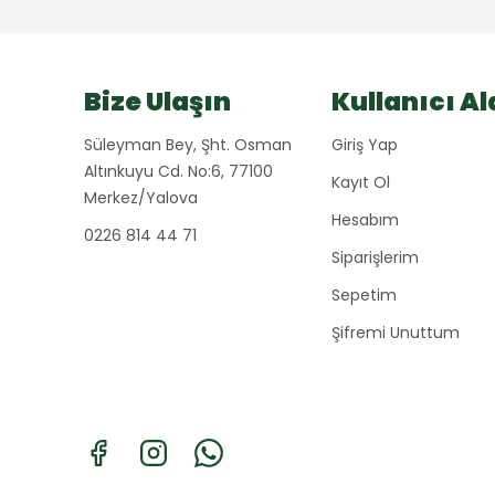
Bize Ulaşın
Kullanıcı Al
Süleyman Bey, Şht. Osman
Giriş Yap
Altınkuyu Cd. No:6, 77100
Kayıt Ol
Merkez/Yalova
Hesabım
0226 814 44 71
Siparişlerim
Sepetim
Şifremi Unuttum