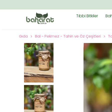
Tıbbi Bitkiler
Bah
Gıda
Bal - Pekmez - Tahin ve Öz Çeşitleri
Ta