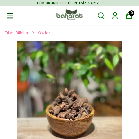
TÜM ÜRÜNLERDE ÜCRETSIZ KARGO!
0
Tıbbi Bitkiler
Kökler