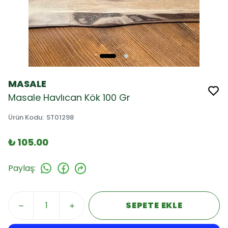
MASALE
Masale Havlıcan Kök 100 Gr
Ürün Kodu
:
ST01298
₺ 105.00
Paylaş
:
SEPETE EKLE