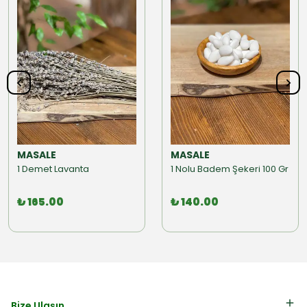
MASALE
MASALE
1 Demet Lavanta
1 Nolu Badem Şekeri 100 Gr
₺ 165.00
₺ 140.00
Bize Ulaşın