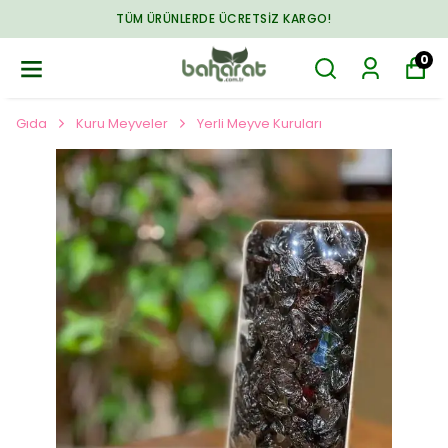
TÜM ÜRÜNLERDE ÜCRETSIZ KARGO!
0
Gıda
Kuru Meyveler
Yerli Meyve Kuruları