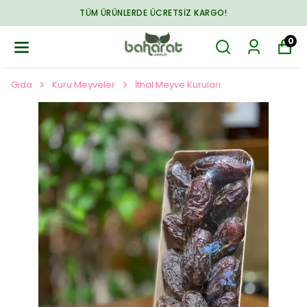
TÜM ÜRÜNLERDE ÜCRETSIZ KARGO!
0
Gıda
Kuru Meyveler
İthal Meyve Kuruları