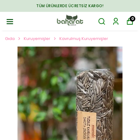
TÜM ÜRÜNLERDE ÜCRETSIZ KARGO!
0
Gıda
Kuruyemişler
Kavrulmuş Kuruyemişler