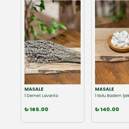
MASALE
MASALE
Akzer Form Mix Bitki Karışımı Çay 100 GR
1 Demet Lavanta
1 Nolu Badem Şek
₺ 165.00
₺ 140.00