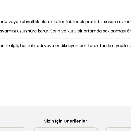
nde veya kahvaltılık olarak kullanılabilecek pratik bir susam ezm
vamını uzun süre korur. Serin ve kuru bir ortamda saklanması öne
eri ile ilgili, hastalık adı veya endikasyon belirterek tanıtım yapıl
Sizin İçin Önerilenler