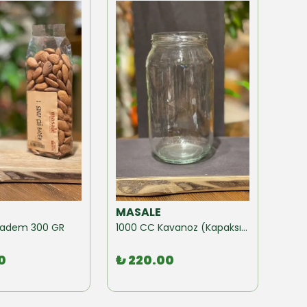
MASALE
MAS
ğ Badem 300 GR
1000 CC Kavanoz (Kapaksız) 10 Adet
0
₺ 220.00
₺ 1