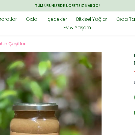
aratlar
Gıda
İçecekler
Bitkisel Yağlar
Gıda Tak
Ev & Yaşam
hin Çeşitleri