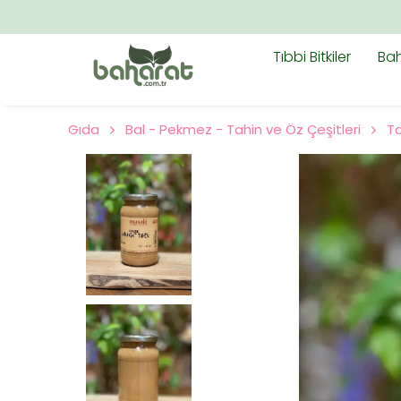
TÜM ÜRÜNLERDE ÜCRETSIZ KARGO!
Tıbbi Bitkiler
Bah
Gıda
Bal - Pekmez - Tahin ve Öz Çeşitleri
Ta