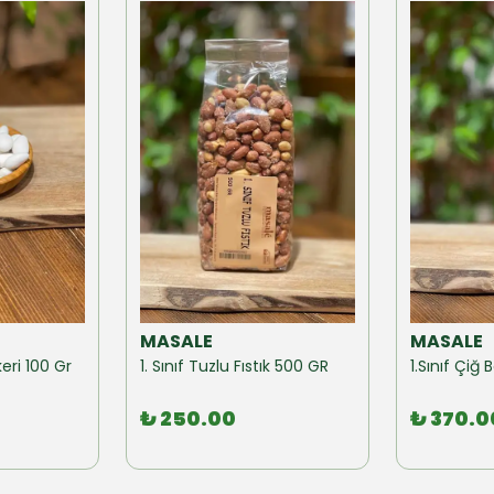
MASALE
MASALE
eri 100 Gr
1. Sınıf Tuzlu Fıstık 500 GR
1.Sınıf Çi
₺ 250.00
₺ 370.0