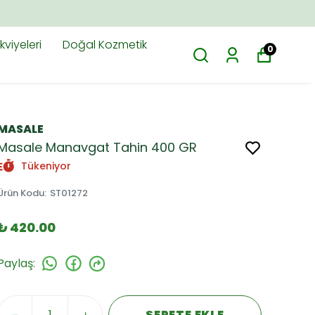
viyeleri
Doğal Kozmetik
0
MASALE
Masale Manavgat Tahin 400 GR
Tükeniyor
Ürün Kodu
:
ST01272
₺ 420.00
Paylaş
:
SEPETE EKLE