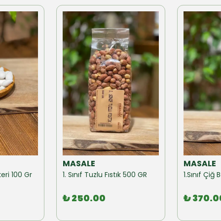
MASALE
MASALE
eri 100 Gr
1. Sınıf Tuzlu Fıstık 500 GR
1.Sınıf Çi
₺ 250.00
₺ 370.0