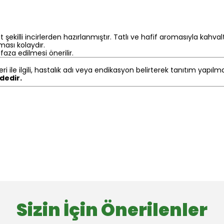
lli incirlerden hazırlanmıştır. Tatlı ve hafif aromasıyla kahvaltılık,
ması kolaydır.
aza edilmesi önerilir.
eri ile ilgili, hastalık adı veya endikasyon belirterek tanıtım yapıl
ndedir.
Sizin İçin Önerilenler