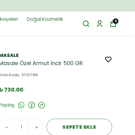
viyeleri
Doğal Kozmetik
0
MASALE
Masale Özel Armut İncir 500 GR
Ürün Kodu
:
ST01789
₺ 730.00
Paylaş
:
SEPETE EKLE