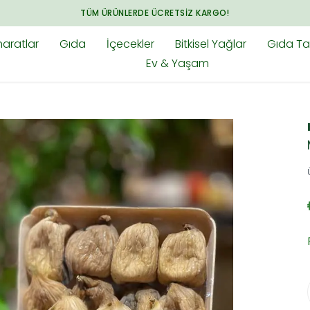
ARADIĞINIZ HER ŞEY BAHARAT.COM.TR'DE
aratlar
Gıda
İçecekler
Bitkisel Yağlar
Gıda Tak
Ev & Yaşam