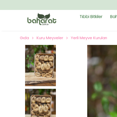
Tıbbi Bitkiler
Bah
Gıda
Kuru Meyveler
Yerli Meyve Kuruları