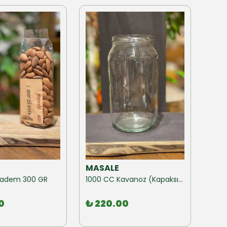
MASALE
MAS
ğ Badem 300 GR
1000 CC Kavanoz (Kapaksız) 10 Adet
0
₺ 220.00
₺ 1