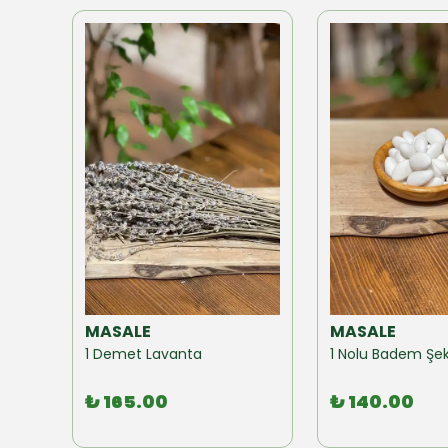
MASALE
MASALE
Akzer Form Mix Bitki Karışımı Çay 100 GR
1 Demet Lavanta
1 Nolu Badem Şek
₺ 165.00
₺ 140.00