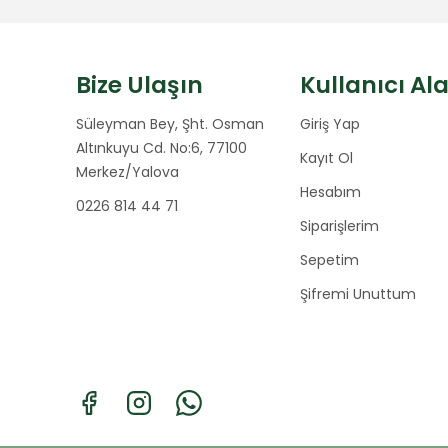
Bize Ulaşın
Kullanıcı Al
Süleyman Bey, Şht. Osman
Giriş Yap
Altınkuyu Cd. No:6, 77100
Kayıt Ol
Merkez/Yalova
Hesabım
0226 814 44 71
Siparişlerim
Sepetim
Şifremi Unuttum