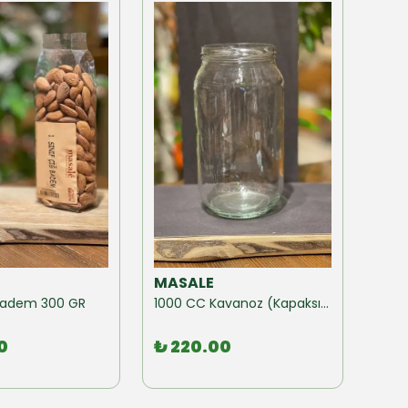
MASALE
MAS
ğ Badem 300 GR
1000 CC Kavanoz (Kapaksız) 10 Adet
0
₺ 220.00
₺ 1