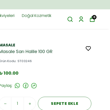
viyeleri
Doğal Kozmetik
0
MASALE
Masale Sarı Halile 100 GR
Ürün Kodu
:
ST03246
₺ 100.00
Paylaş
:
SEPETE EKLE