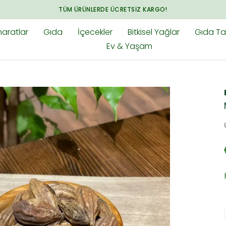
ARADIĞINIZ HER ŞEY BAHARAT.COM.TR'DE
aratlar
Gıda
İçecekler
Bitkisel Yağlar
Gıda Tak
Ev & Yaşam