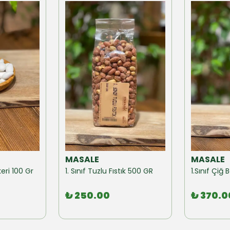
MASALE
MASALE
eri 100 Gr
1. Sınıf Tuzlu Fıstık 500 GR
1.Sınıf Çi
₺ 250.00
₺ 370.0