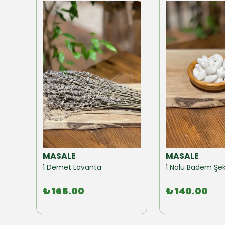
MASALE
MASALE
Akzer Form Mix Bitki Karışımı Çay 100 GR
1 Demet Lavanta
1 Nolu Badem Şek
₺ 165.00
₺ 140.00