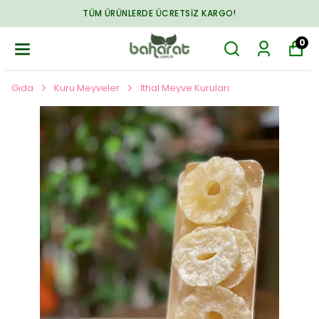
TÜM ÜRÜNLERDE ÜCRETSIZ KARGO!
0
Gıda
Kuru Meyveler
İthal Meyve Kuruları