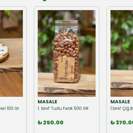
MASALE
MASALE
eri 100 Gr
1. Sınıf Tuzlu Fıstık 500 GR
1.Sınıf Çi
₺ 250.00
₺ 370.0