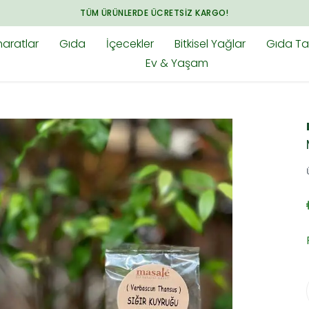
ARADIĞINIZ HER ŞEY BAHARAT.COM.TR'DE
aratlar
Gıda
İçecekler
Bitkisel Yağlar
Gıda Tak
Ev & Yaşam