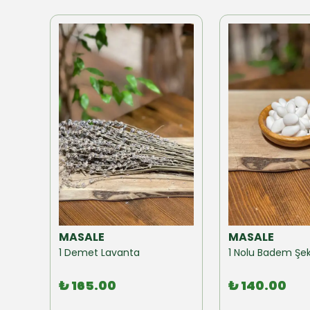
MASALE
MASALE
Akzer Form Mix Bitki Karışımı Çay 100 GR
1 Demet Lavanta
1 Nolu Badem Şek
₺ 165.00
₺ 140.00