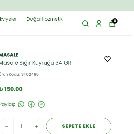
viyeleri
Doğal Kozmetik
0
MASALE
Masale Sığır Kuyruğu 34 GR
Ürün Kodu
:
ST02486
₺ 150.00
Paylaş
:
SEPETE EKLE