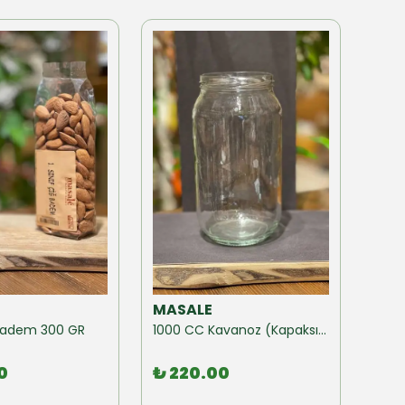
MASALE
MAS
ğ Badem 300 GR
1000 CC Kavanoz (Kapaksız) 10 Adet
0
₺ 220.00
₺ 1