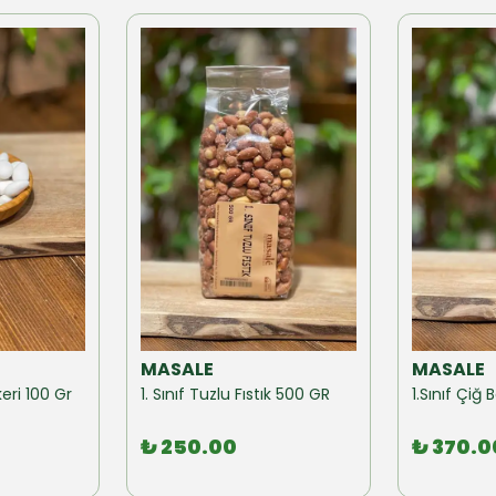
MASALE
MASALE
eri 100 Gr
1. Sınıf Tuzlu Fıstık 500 GR
1.Sınıf Çi
₺ 250.00
₺ 370.0