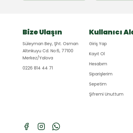
Bize Ulaşın
Kullanıcı Al
Süleyman Bey, Şht. Osman
Giriş Yap
Altınkuyu Cd. No:6, 77100
Kayıt Ol
Merkez/Yalova
Hesabım
0226 814 44 71
Siparişlerim
Sepetim
Şifremi Unuttum