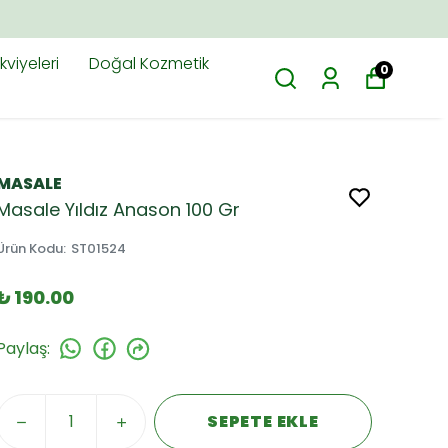
viyeleri
Doğal Kozmetik
0
MASALE
Masale Yıldız Anason 100 Gr
Ürün Kodu
:
ST01524
₺ 190.00
Paylaş
:
SEPETE EKLE