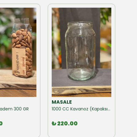
MASALE
MAS
ğ Badem 300 GR
1000 CC Kavanoz (Kapaksız) 10 Adet
0
₺ 220.00
₺ 1