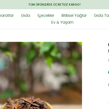
TÜM ÜRÜNLERDE ÜCRETSIZ KARGO!
aratlar
Gıda
İçecekler
Bitkisel Yağlar
Gıda Tak
Ev & Yaşam