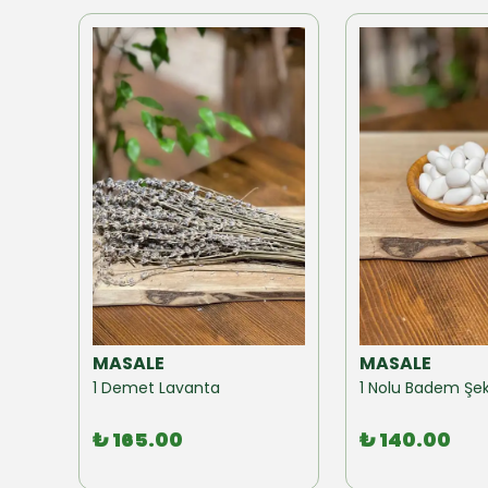
MASALE
MASALE
Akzer Form Mix Bitki Karışımı Çay 100 GR
1 Demet Lavanta
1 Nolu Badem Şek
₺ 165.00
₺ 140.00