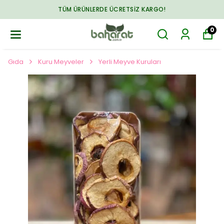
TÜM ÜRÜNLERDE ÜCRETSIZ KARGO!
0
Gıda
Kuru Meyveler
Yerli Meyve Kuruları