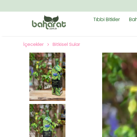
Tıbbi Bitkiler
Bah
İçecekler
Bitkisel Sular