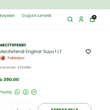
M.TR'DE
viyeleri
Doğal Kozmetik
0
MECİTEFENDİ
Mecitefendi Enginar Suyu 1 LT
Tükeniyor
Ürün Kodu
:
ST00681
₺ 390.00
Paylaş
:
SEPETE EKLE