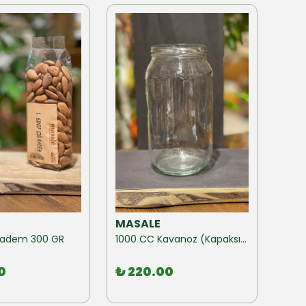
MASALE
MAS
ğ Badem 300 GR
1000 CC Kavanoz (Kapaksız) 10 Adet
0
₺ 220.00
₺ 1