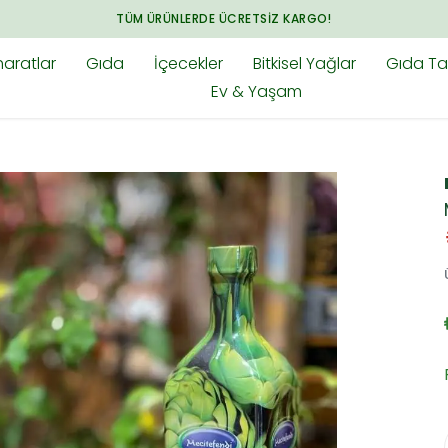
ARADIĞINIZ HER ŞEY BAHARAT.CO
aratlar
Gıda
İçecekler
Bitkisel Yağlar
Gıda Tak
Ev & Yaşam