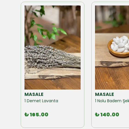
MASALE
MASALE
Akzer Form Mix Bitki Karışımı Çay 100 GR
1 Demet Lavanta
1 Nolu Badem Şek
₺ 165.00
₺ 140.00