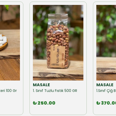
MASALE
MASALE
eri 100 Gr
1. Sınıf Tuzlu Fıstık 500 GR
1.Sınıf Çi
₺ 250.00
₺ 370.0