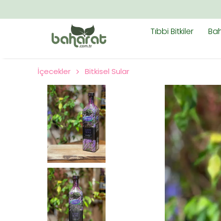
Tıbbi Bitkiler
Bah
İçecekler
Bitkisel Sular