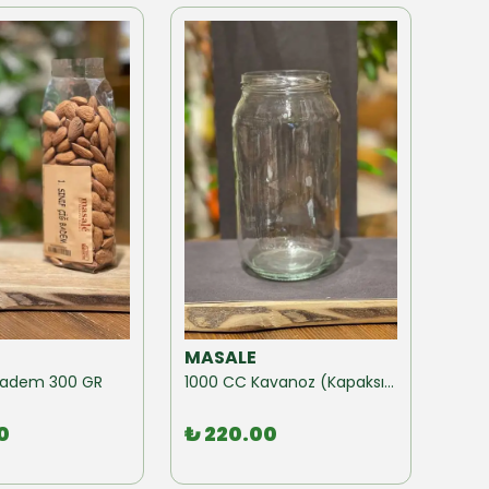
MASALE
MAS
ğ Badem 300 GR
1000 CC Kavanoz (Kapaksız) 10 Adet
0
₺ 220.00
₺ 1