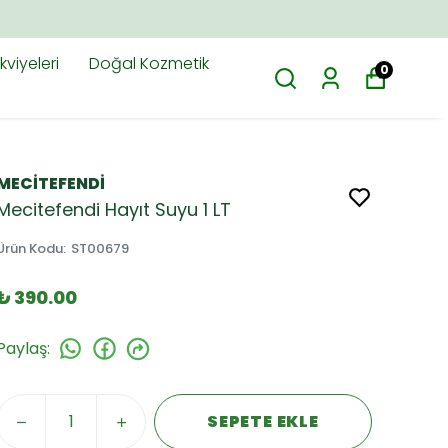
viyeleri
Doğal Kozmetik
0
MECİTEFENDİ
Mecitefendi Hayıt Suyu 1 LT
Ürün Kodu
:
ST00679
₺ 390.00
Paylaş
:
SEPETE EKLE