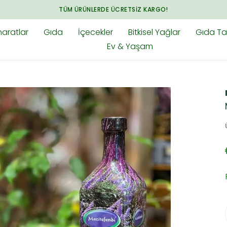
ARADIĞINIZ HER ŞEY BAHARAT.COM.TR'DE
aratlar
Gıda
İçecekler
Bitkisel Yağlar
Gıda Tak
Ev & Yaşam