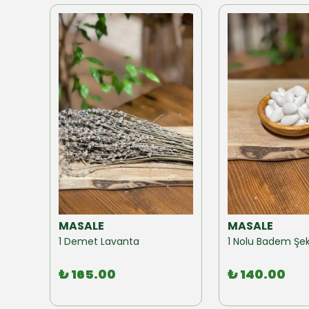
MASALE
MASALE
Akzer Form Mix Bitki Karışımı Çay 100 GR
1 Demet Lavanta
1 Nolu Badem Şek
₺ 165.00
₺ 140.00