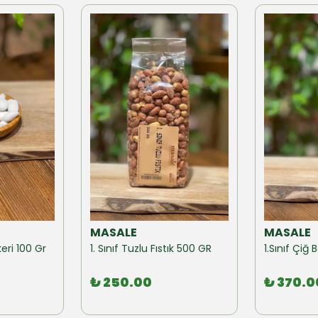
MASALE
MASALE
eri 100 Gr
1. Sınıf Tuzlu Fıstık 500 GR
1.Sınıf Çi
₺ 250.00
₺ 370.0