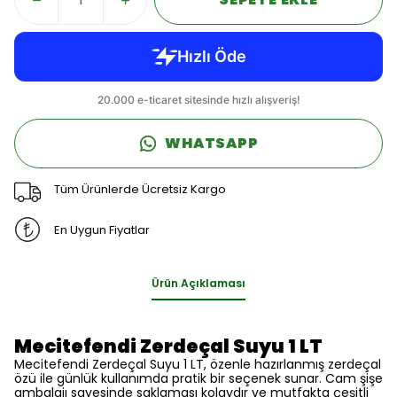
WHATSAPP
Tüm Ürünlerde Ücretsiz Kargo
En Uygun Fiyatlar
Ürün Açıklaması
Mecitefendi Zerdeçal Suyu 1 LT
Mecitefendi Zerdeçal Suyu 1 LT, özenle hazırlanmış zerdeçal
özü ile günlük kullanımda pratik bir seçenek sunar. Cam şişe
ambalajı sayesinde saklaması kolaydır ve mutfakta çeşitli