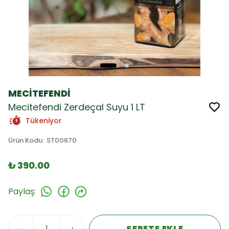
MECİTEFENDİ
Mecitefendi Zerdeçal Suyu 1 LT
Tükeniyor
Ürün Kodu
:
ST00670
₺ 390.00
Paylaş
:
SEPETE EKLE