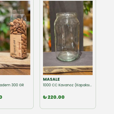
MASALE
MAS
ğ Badem 300 GR
1000 CC Kavanoz (Kapaksız) 10 Adet
0
₺ 220.00
₺ 1