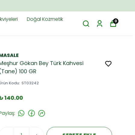
viyeleri
Doğal Kozmetik
0
MASALE
Meşhur Gökan Bey Türk Kahvesi
(Tane) 100 GR
Ürün Kodu
:
ST03242
₺ 140.00
Paylaş
: