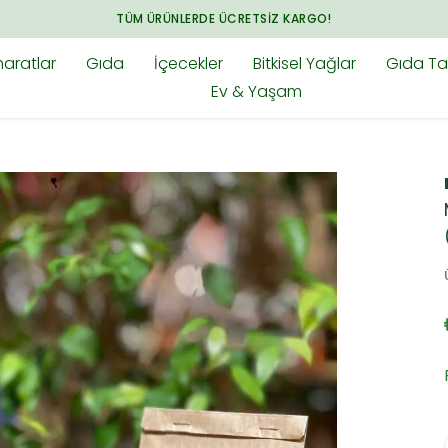
TÜM ÜRÜNLERDE ÜCRETSIZ KARGO!
aratlar
Gıda
İçecekler
Bitkisel Yağlar
Gıda Tak
Ev & Yaşam