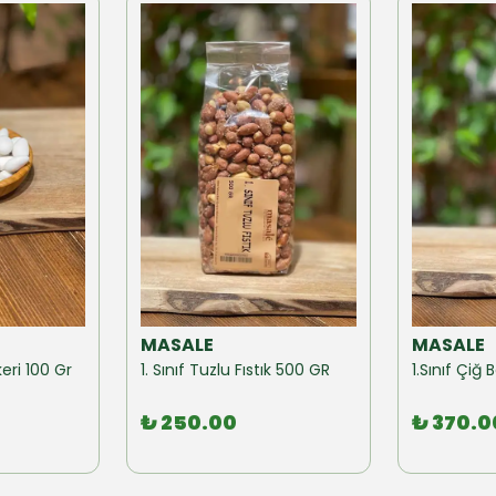
MASALE
MASALE
eri 100 Gr
1. Sınıf Tuzlu Fıstık 500 GR
1.Sınıf Çi
₺ 250.00
₺ 370.0