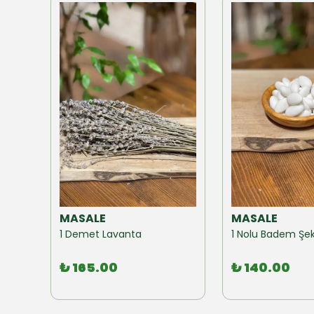
MASALE
MASALE
Akzer Form Mix Bitki Karışımı Çay 100 GR
1 Demet Lavanta
1 Nolu Badem Şek
₺ 165.00
₺ 140.00