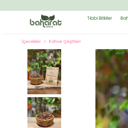
Tıbbi Bitkiler
Bah
İçecekler
Kahve Çeşitleri