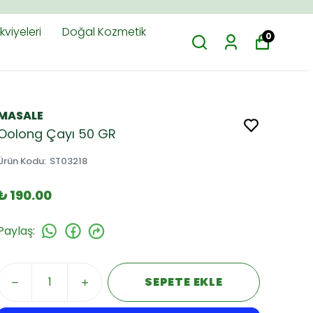
viyeleri
Doğal Kozmetik
0
MASALE
Oolong Çayı 50 GR
Ürün Kodu
:
ST03218
₺ 190.00
Paylaş
:
SEPETE EKLE