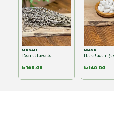
MASALE
MASALE
Akzer Form Mix Bitki Karışımı Çay 100 GR
1 Demet Lavanta
1 Nolu Badem Şek
₺ 165.00
₺ 140.00