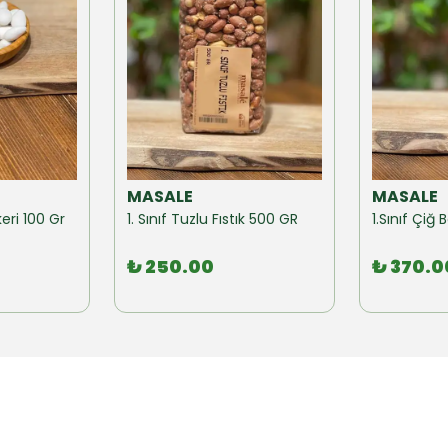
MASALE
MASALE
eri 100 Gr
1. Sınıf Tuzlu Fıstık 500 GR
1.Sınıf Çi
₺ 250.00
₺ 370.0