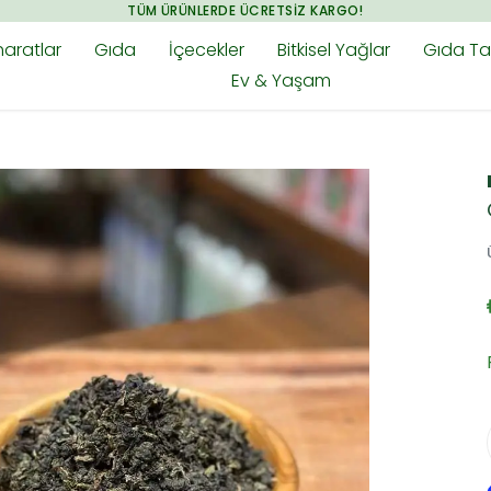
TÜM ÜRÜNLERDE ÜCRETSIZ KARGO!
aratlar
Gıda
İçecekler
Bitkisel Yağlar
Gıda Tak
Ev & Yaşam