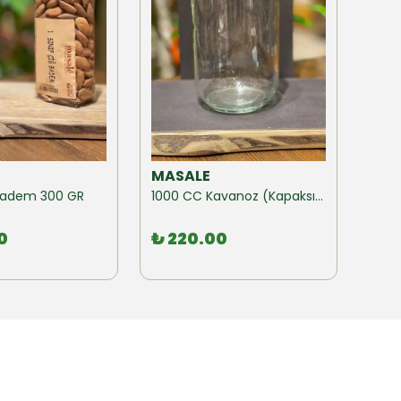
MASALE
MAS
ğ Badem 300 GR
1000 CC Kavanoz (Kapaksız) 10 Adet
0
₺ 220.00
₺ 1