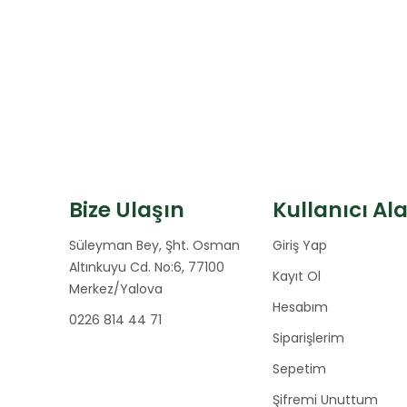
Bize Ulaşın
Kullanıcı Al
Süleyman Bey, Şht. Osman
Giriş Yap
Altınkuyu Cd. No:6, 77100
Kayıt Ol
Merkez/Yalova
Hesabım
0226 814 44 71
Siparişlerim
Sepetim
Şifremi Unuttum