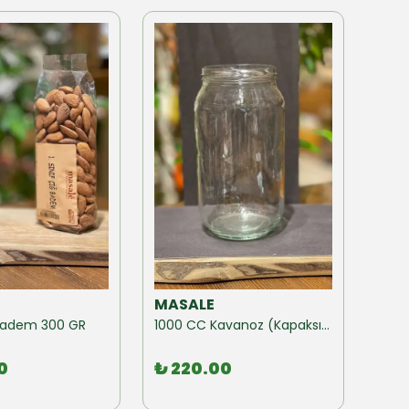
MASALE
MAS
ğ Badem 300 GR
1000 CC Kavanoz (Kapaksız) 10 Adet
0
₺ 220.00
₺ 1