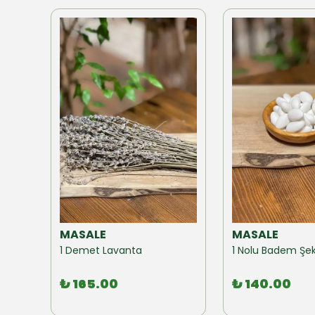
MASALE
MASALE
Akzer Form Mix Bitki Karışımı Çay 100 GR
1 Demet Lavanta
1 Nolu Badem Şek
₺ 165.00
₺ 140.00