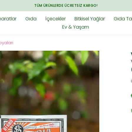
ARADIĞINIZ HER ŞEY BAHARAT.COM.TR'DE
aratlar
Gıda
İçecekler
Bitkisel Yağlar
Gıda Tak
Ev & Yaşam
yaları