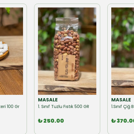
MASALE
MASALE
eri 100 Gr
1. Sınıf Tuzlu Fıstık 500 GR
1.Sınıf Çi
₺ 250.00
₺ 370.0