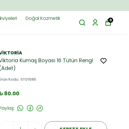
viyeleri
Doğal Kozmetik
0
VİKTORİA
Viktoria Kumaş Boyası 16 Tütün Rengi
(Adet)
Ürün Kodu
:
ST01585
₺ 80.00
Paylaş
: