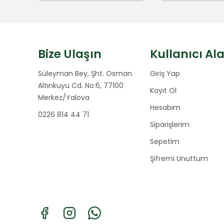
Bize Ulaşın
Kullanıcı Al
Süleyman Bey, Şht. Osman
Giriş Yap
Altınkuyu Cd. No:6, 77100
Kayıt Ol
Merkez/Yalova
Hesabım
0226 814 44 71
Siparişlerim
Sepetim
Şifremi Unuttum