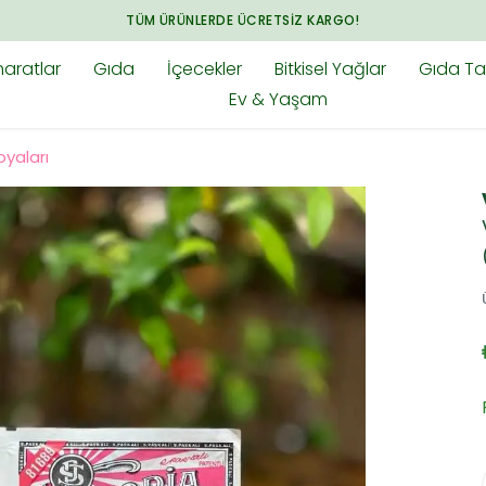
aratlar
Gıda
İçecekler
Bitkisel Yağlar
Gıda Tak
Ev & Yaşam
yaları