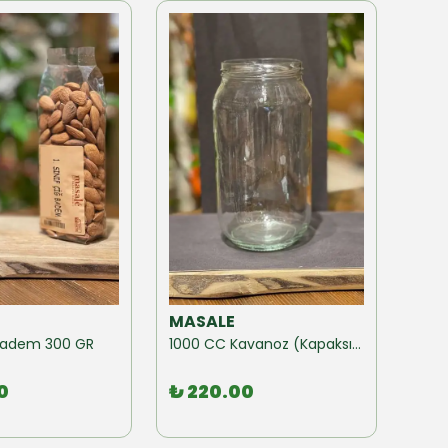
MASALE
MAS
ğ Badem 300 GR
1000 CC Kavanoz (Kapaksız) 10 Adet
0
₺ 220.00
₺ 1