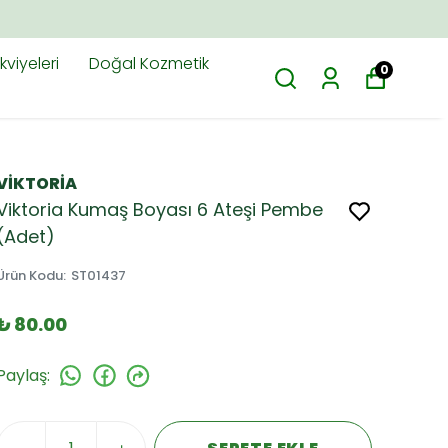
ARADIĞINIZ H
viyeleri
Doğal Kozmetik
0
VİKTORİA
Viktoria Kumaş Boyası 6 Ateşi Pembe
(Adet)
Ürün Kodu
:
ST01437
₺ 80.00
Paylaş
: