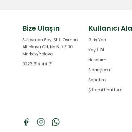
Bize Ulaşın
Kullanıcı Al
Süleyman Bey, Şht. Osman
Giriş Yap
Altınkuyu Cd. No:6, 77100
Kayıt Ol
Merkez/Yalova
Hesabım
0226 814 44 71
Siparişlerim
Sepetim
Şifremi Unuttum