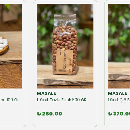
MASALE
MASALE
eri 100 Gr
1. Sınıf Tuzlu Fıstık 500 GR
1.Sınıf Çi
₺ 250.00
₺ 370.0