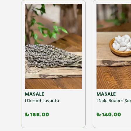
MASALE
MASALE
Akzer Form Mix Bitki Karışımı Çay 100 GR
1 Demet Lavanta
1 Nolu Badem Şek
₺ 165.00
₺ 140.00