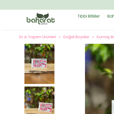
LERDE ÜCRETSIZ KARGO!
Tıbbi Bitkiler
Bah
Ev & Yaşam Ürünleri
Doğal Boyalar
Kumaş Bo