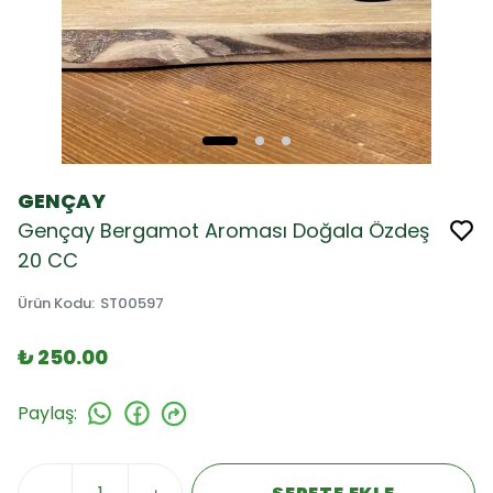
GENÇAY
Gençay Bergamot Aroması Doğala Özdeş
20 CC
Ürün Kodu
:
ST00597
₺ 250.00
Paylaş
: