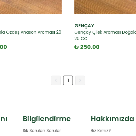
GENÇAY
ala Özdeş Anason Aroması 20
Gençay Çilek Aroması Doğal
20 CC
.00
₺ 250.00
1
anı
Bilgilendirme
Hakkımızda
Sık Sorulan Sorular
Biz Kimiz?