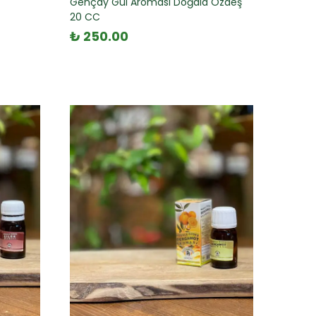
Gençay Gül Aroması Doğala Özdeş
20 CC
₺ 250.00