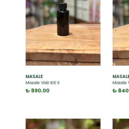
MASALE
MASAL
Masale Viski Kiti S
Masale Vi
₺ 890.00
₺ 840