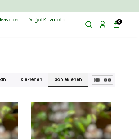
viyeleri
Doğal Kozmetik
0
lan
İlk eklenen
Son eklenen