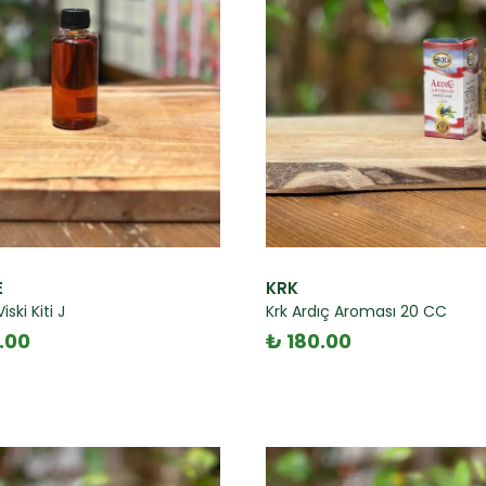
E
KRK
ski Kiti J
Krk Ardıç Aroması 20 CC
.00
₺ 180.00