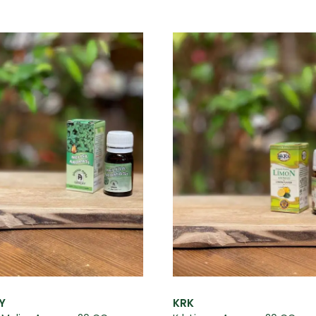
Y
KRK