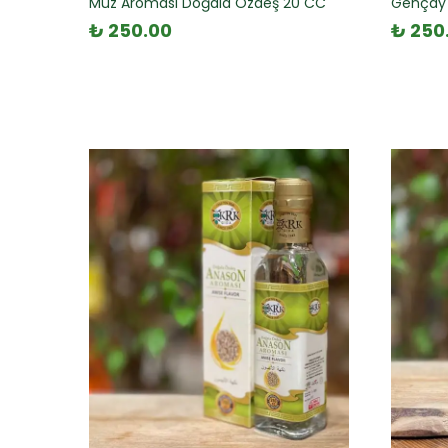
Muz Aroması Doğala Özdeş 20 CC
Gençay 
₺ 250.00
₺ 250