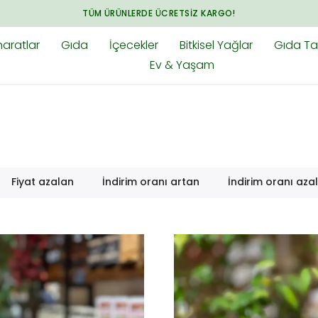
TÜM ÜRÜNLERDE ÜCRETSIZ KARGO!
aratlar
Gıda
İçecekler
Bitkisel Yağlar
Gıda Tak
Ev & Yaşam
Fiyat azalan
İndirim oranı artan
İndirim oranı aza