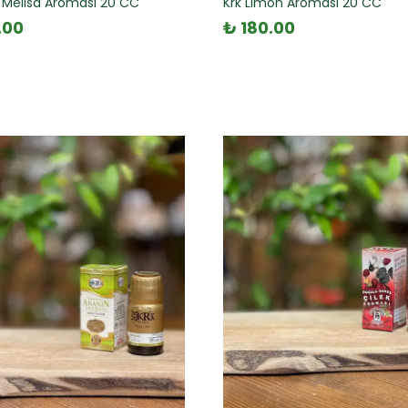
Melisa Aroması 20 CC
Krk Limon Aroması 20 CC
.00
₺ 180.00