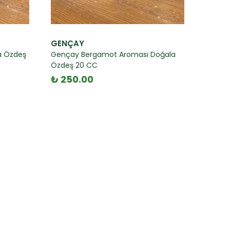
GENÇAY
a Özdeş
Gençay Bergamot Aroması Doğala
Özdeş 20 CC
₺ 250.00