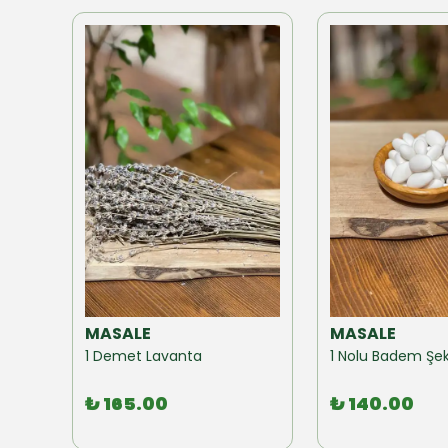
MASALE
MASALE
Akzer Form Mix Bitki Karışımı Çay 100 GR
1 Demet Lavanta
1 Nolu Badem Şek
₺ 165.00
₺ 140.00