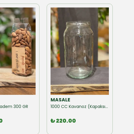
MASALE
MAS
ğ Badem 300 GR
1000 CC Kavanoz (Kapaksız) 10 Adet
0
₺ 220.00
₺ 1