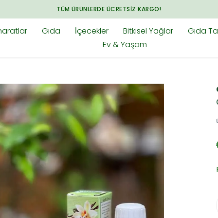
TÜM ÜRÜNLERDE ÜCRETSIZ KARGO!
aratlar
Gıda
İçecekler
Bitkisel Yağlar
Gıda Tak
Ev & Yaşam