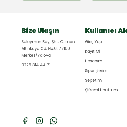
Bize Ulaşın
Kullanıcı Al
Süleyman Bey, Şht. Osman
Giriş Yap
Altınkuyu Cd. No:6, 77100
Kayıt Ol
Merkez/Yalova
Hesabım
0226 814 44 71
Siparişlerim
Sepetim
Şifremi Unuttum