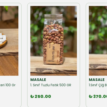
MASALE
MASALE
eri 100 Gr
1. Sınıf Tuzlu Fıstık 500 GR
1.Sınıf Çi
₺ 250.00
₺ 370.0