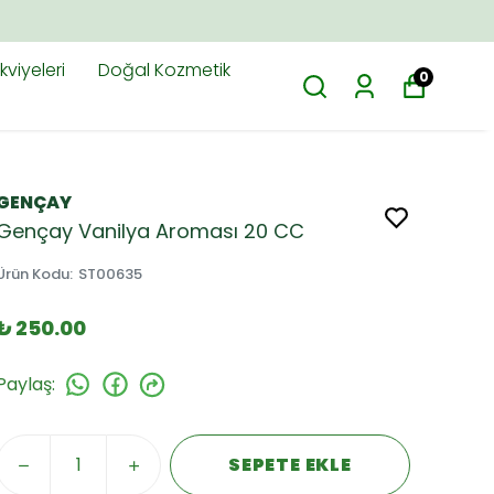
viyeleri
Doğal Kozmetik
0
GENÇAY
Gençay Vanilya Aroması 20 CC
Ürün Kodu
:
ST00635
₺ 250.00
Paylaş
:
SEPETE EKLE